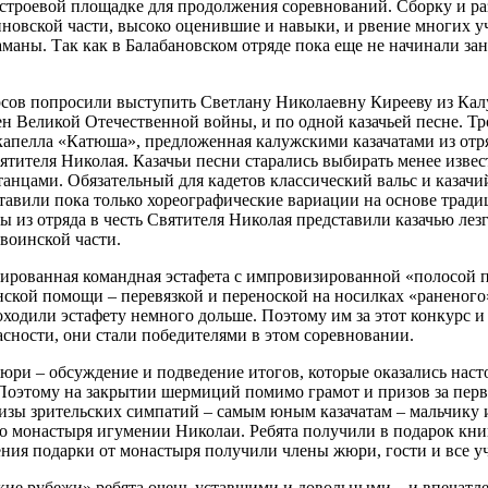
троевой площадке для продолжения соревнований. Сборку и разб
новской части, высоко оценившие и навыки, и рвение многих у
маны. Так как в Балабановском отряде пока еще не начинали за
рсов попросили выступить Светлану Николаевну Кирееву из Калу
мен Великой Отечественной войны, и по одной казачьей песне. 
капелла «Катюша», предложенная калужскими казачатами из отря
святителя Николая. Казачьи песни старались выбирать менее изв
анцами. Обязательный для кадетов классический вальс и казач
ставили пока только хореографические вариации на основе трад
ы из отряда в честь Святителя Николая представили казачью лез
воинской части.
рованная командная эстафета с импровизированной «полосой п
нской помощи – перевязкой и переноской на носилках «ранено
ходили эстафету немного дольше. Поэтому им за этот конкурс и 
пасности, они стали победителями в этом соревновании.
юри – обсуждение и подведение итогов, которые оказались нас
этому на закрытии шермиций помимо грамот и призов за первое,
ризы зрительских симпатий – самым юным казачатам – мальчику 
о монастыря игумении Николаи. Ребята получили в подарок кни
ения подарки от монастыря получили члены жюри, гости и все у
кие рубежи» ребята очень уставшими и довольными – и впечатле