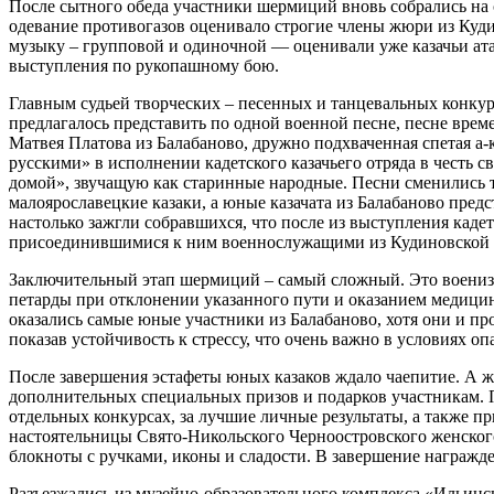
После сытного обеда участники шермиций вновь собрались на с
одевание противогазов оценивало строгие члены жюри из Куди
музыку – групповой и одиночной — оценивали уже казачьи ата
выступления по рукопашному бою.
Главным судьей творческих – песенных и танцевальных конку
предлагалось представить по одной военной песне, песне вре
Матвея Платова из Балабаново, дружно подхваченная спетая а-
русскими» в исполнении кадетского казачьего отряда в честь 
домой», звучащую как старинные народные. Песни сменились т
малоярославецкие казаки, а юные казачата из Балабаново пред
настолько зажгли собравшихся, что после из выступления кадет
присоединившимися к ним военнослужащими из Кудиновской 
Заключительный этап шермиций – самый сложный. Это военизи
петарды при отклонении указанного пути и оказанием медици
оказались самые юные участники из Балабаново, хотя они и про
показав устойчивость к стрессу, что очень важно в условиях о
После завершения эстафеты юных казаков ждало чаепитие. А ж
дополнительных специальных призов и подарков участникам. По
отдельных конкурсах, за лучшие личные результаты, а также п
настоятельницы Свято-Никольского Черноостровского женског
блокноты с ручками, иконы и сладости. В завершение награжд
Разъезжались из музейно-образовательного комплекса «Ильинс