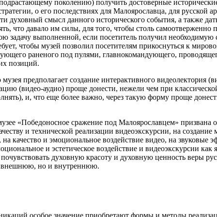
 подрастающему поколению) получить достоверные исторические 
стратегии, о его последствиях для Малоярославца, для русской 
сти духовный смысл данного исторического события, а также да
ть, что давало им силы, для того, чтобы столь самоотверженно 
свою задачу выполненной, если посетитель получил необходимую
бует, чтобы музей позволил посетителям прикоснуться к мирово
дующего раненого под пулями, главнокомандующего, проводящего 
их позиций.
музея предполагает создание интерактивного видеолектория (ви
ацию (видео-аудио) проще донести, нежели чем при классическо
нять), и, что еще более важно, через такую форму проще донест
зее «Победоносное сражение под Малоярославцем» призвана ока
качеству и технической реализации видеоэкскурсии, на создание
на качество и эмоциональное воздействие видео, на звуковые эф
иональное и эстетическое воздействие и видеоэкскурсии как я
 почувствовать духовную красоту и духовную ценность веры рус
о внешнюю, но и внутреннюю.
никаций особое значение приобретают формы и методы реализац