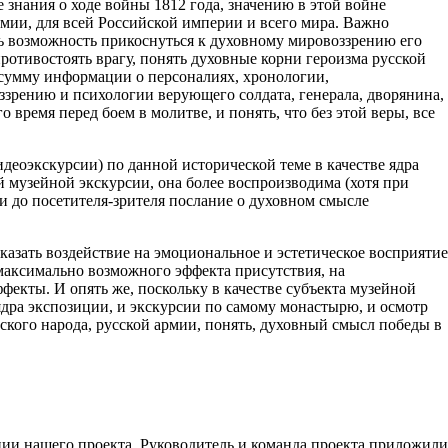
знания о ходе войны 1812 года, значению в этой войне
армии, для всей Российской империи и всего мира. Важно
ть возможность прикоснуться к духовному мировоззрению его
противостоять врагу, понять духовные корни героизма русской
 сумму информации о персоналиях, хронологии,
ззрению и психологии верующего солдата, генерала, дворянина,
время перед боем в молитве, и понять, что без этой веры, все
деоэкскурсии) по данной исторической теме в качестве ядра
й музейной экскурсии, она более воспроизводима (хотя при
и до посетителя-зрителя послание о духовном смысле
зать воздействие на эмоциональное и эстетическое восприятие
 максимально возможного эффекта присутствия, на
фекты. И опять же, поскольку в качестве субъекта музейной
дра экспозиции, и экскурсии по самому монастырю, и осмотр
ского народа, русской армии, понять, духовный смысл победы в
ии нашего проекта. Руководитель и команда проекта приложили