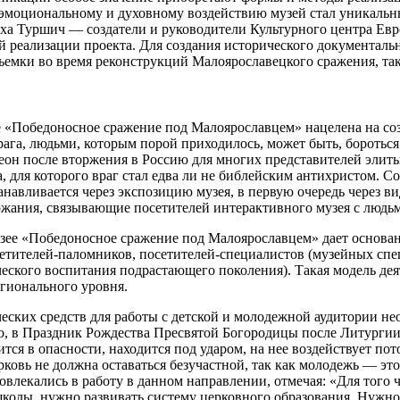
 эмоциональному и духовному воздействию музей стал уникальн
а Туршич — создатели и руководители Культурного центра Евр
ой реализации проекта. Для создания исторического документа
емки во время реконструкций Малоярославецкого сражения, та
 «Победоносное сражение под Малоярославцем» нацелена на соз
рага, людьми, которым порой приходилось, может быть, бороть
олеон после вторжения в Россию для многих представителей эли
для которого враг стал едва ли не библейским антихристом. Со
анавливается через экспозицию музея, в первую очередь через в
ржания, связывающие посетителей интерактивного музея с людьм
ее «Победоносное сражение под Малоярославцем» дает основани
тителей-паломников, посетителей-специалистов (музейных специ
ского воспитания подрастающего поколения). Такая модель дея
егионального уровня.
еских средств для работы с детской и молодежной аудитории н
но, в Праздник Рождества Пресвятой Богородицы после Литурги
ится в опасности, находится под ударом, на нее воздействует п
ковь не должна оставаться безучастной, так как молодежь — эт
овлекались в работу в данном направлении, отмечая: «Для того
олы, нужно развивать систему церковного образования. Нужно с