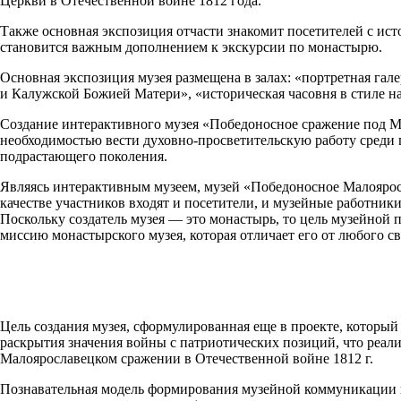
Церкви в Отечественной войне 1812 года.
Также основная экспозиция отчасти знакомит посетителей с ист
становится важным дополнением к экскурсии по монастырю.
Основная экспозиция музея размещена в залах: «портретная га
и Калужской Божией Матери», «историческая часовня в стиле на
Создание интерактивного музея «Победоносное сражение под М
необходимостью вести духовно-просветительскую работу среди 
подрастающего поколения.
Являясь интерактивным музеем, музей «Победоносное Малояросл
качестве участников входят и посетители, и музейные работник
Поскольку создатель музея — это монастырь, то цель музейной п
миссию монастырского музея, которая отличает его от любого с
Цель создания музея, сформулированная еще в проекте, который
раскрытия значения войны с патриотических позиций, что реал
Малоярославецком сражении в Отечественной войне 1812 г.
Познавательная модель формирования музейной коммуникации в