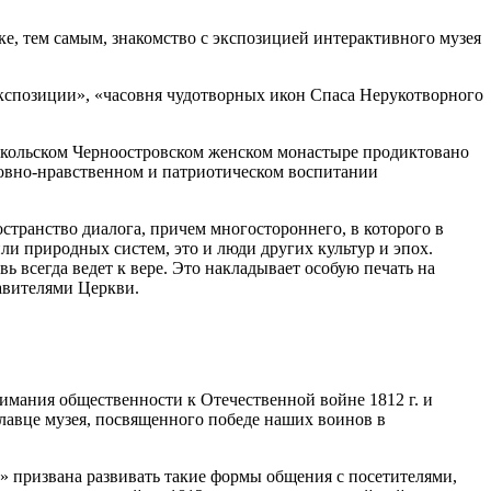
е, тем самым, знакомство с экспозицией интерактивного музея
 экспозиции», «часовня чудотворных икон Спаса Нерукотворного
икольском Черноостровском женском монастыре продиктовано
ховно-нравственном и патриотическом воспитании
транство диалога, причем многостороннего, в которого в
ли природных систем, это и люди других культур и эпох.
ь всегда ведет к вере. Это накладывает особую печать на
тавителями Церкви.
нимания общественности к Отечественной войне 1812 г. и
славце музея, посвященного победе наших воинов в
 призвана развивать такие формы общения с посетителями,