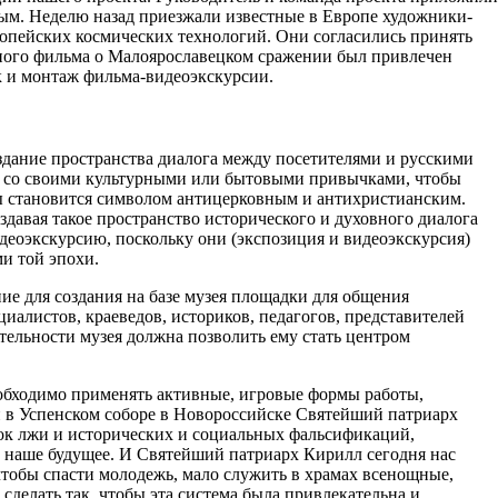
ым. Неделю назад приезжали известные в Европе художники-
опейских космических технологий. Они согласились принять
льного фильма о Малоярославецком сражении был привлечен
к и монтаж фильма-видеоэкскурсии.
дание пространства диалога между посетителями и русскими
ся со своими культурными или бытовыми привычками, чтобы
ты становится символом антицерковным и антихристианским.
здавая такое пространство исторического и духовного диалога
идеоэкскурсию, поскольку они (экспозиция и видеоэкскурсия)
и той эпохи.
е для создания на базе музея площадки для общения
алистов, краеведов, историков, педагогов, представителей
тельности музея должна позволить ему стать центром
еобходимо применять активные, игровые формы работы,
и в Успенском соборе в Новороссийске Святейший патриарх
оток лжи и исторических и социальных фальсификаций,
о наше будущее. И Святейший патриарх Кирилл сегодня нас
 чтобы спасти молодежь, мало служить в храмах всенощные,
делать так, чтобы эта система была привлекательна и