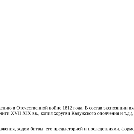
нию в Отечественной войне 1812 года. В состав экспозиции вхо
ниги XVII-XIX вв., копия хоругви Калужского ополчения и т.д.)
ажения, ходом битвы, его предысторией и последствиями, формо