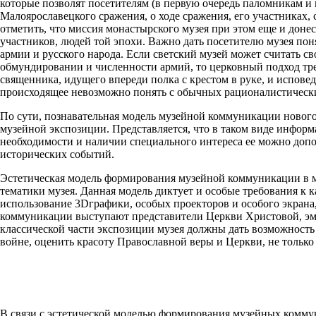
которые позволят посетителям (в первую очередь паломникам и
Малоярославецкого сражения, о ходе сражения, его участниках, 
отметить, что миссия монастырского музея при этом еще и доне
участников, людей той эпохи. Важно дать посетителю музея поня
армии и русского народа. Если светский музей может считать 
обмундировании и численности армий, то церковный подход тре
священника, идущего впереди полка с крестом в руке, и испове
происходящее невозможно понять с обычных рационалистическ
По сути, познавательная модель музейной коммуникации нового 
музейной экспозиции. Представляется, что в таком виде информ
необходимости и наличии специального интереса ее можно допол
исторических событий.
Эстетическая модель формирования музейной коммуникации в му
тематики музея. Данная модель диктует и особые требования к 
использование 3Dграфики, особых проекторов и особого экрана, 
коммуникации выступают представители Церкви Христовой, эмоц
классической части экспозиции музея должны дать возможность
войне, оценить красоту Православной веры и Церкви, не тольк
В связи с эстетической моделью формирования музейных комму