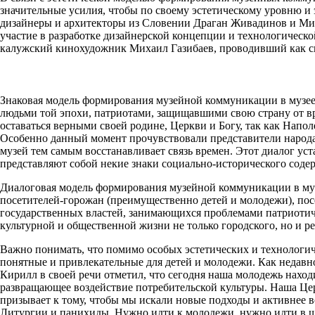
значительные усилия, чтобы по своему эстетическому уровню и
дизайнеры и архитекторы из Словении Драган Живадинов и Мих
участие в разработке дизайнерской концепции и технологическ
калужский кинохудожник Михаил Газибаев, проводивший как сь
Знаковая модель формирования музейной коммуникации в музее
людьми той эпохи, патриотами, защищавшими свою страну от в
оставаться верными своей родине, Церкви и Богу, так как Нап
Особенно данный момент прочувствовали представители народа, 
музей тем самым восстанавливает связь времен. Этот диалог уст
представляют собой некие знаки социально-исторического соде
Диалоговая модель формирования музейной коммуникации в муз
посетителей-горожан (преимущественно детей и молодежи), посе
государственных властей, занимающихся проблемами патриотиче
культурной и общественной жизни не только городского, но и р
Важно понимать, что помимо особых эстетических и технологич
понятные и привлекательные для детей и молодежи. Как недав
Кирилл в своей речи отметил, что сегодня наша молодежь наход
развращающее воздействие потребительской культуры. Наша Цер
призывает к тому, чтобы мы искали новые подходы и активнее в
Литургии и панихиды. Нужно идти к молодежи, нужно идти в шк