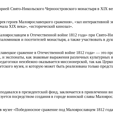
орией Свято-Никольского Черноостровского монастыря в XIX век
лерея героев Малоярославецкого сражения», «зал интерактивной
чала XIX века», «исторический кинозал».
алоярославцем в Отечественной войне 1812 года» при Свято-Н
паломников и посетителей монастыря, а также участвовать в ду
авецкое сражение в Отечественной войне 1812 года» — это прос
и, и экспонаты, как знаковые выражения различных культурных и
едагогики неизбежно оказывается миссионерской, так как Церков
ветского музея, и которую может быть реализована только предс
 подавался в президентский фонд, заключается в привлечении в
изуется посредством создания в городе воинской славы Малояро
 музее «Победоносное сражение под Малоярославцем 1812 года»