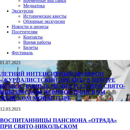
Временные выставки
Медиатека
Экскурсии
Исторические квесты
Обзорные экскурсии
Новости и анонсы
Посетителям
Контакты
Время работы
Билеты
Фестиваль
01.07.2021
ЛЕТНИЙ ИНТЕНСИВНЫЙ МАРАФОН
«ЖУРНАЛИСТСКИЙ ДЕСАНТ» В ЦЕНТРЕ
ПРАВОСЛАВНЫХ МЕДИА РГСУ ПРИ СВЯТО-
НИКОЛЬСКОМ ЧЕРНООСТРОВСКОМ
ЖЕНСКОМ МОНАСТЫРЕ
12.03.2021
ВОСПИТАННИЦЫ ПАНСИОНА «ОТРАДА»
ПРИ СВЯТО-НИКОЛЬСКОМ