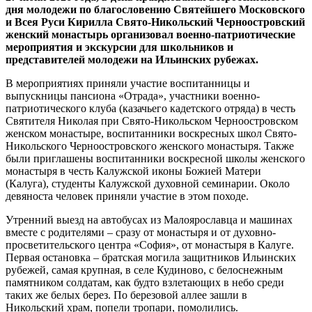
дня молодежи по благословению Святейшего Московского
и Всея Руси Кирилла Свято-Никольский Черноостровский
женский монастырь организовал военно-патриотические
мероприятия и экскурсии для школьников и
представителей молодежи на Ильинских рубежах.
В мероприятиях приняли участие воспитанницы и
выпускницы пансиона «Отрада», участники военно-
патриотического клуба (казачьего кадетского отряда) в честь
Святителя Николая при Свято-Никольском Черноостровском
женском монастыре, воспитанники воскресных школ Свято-
Никольского Черноостровского женского монастыря. Также
были приглашены воспитанники воскресной школы женского
монастыря в честь Калужской иконы Божией Матери
(Калуга), студенты Калужской духовной семинарии. Около
девяноста человек приняли участие в этом походе.
Утренний выезд на автобусах из Малоярославца и машинах
вместе с родителями – сразу от монастыря и от духовно-
просветительского центра «София», от монастыря в Калуге.
Первая остановка – братская могила защитников Ильинских
рубежей, самая крупная, в селе Кудиново, с белоснежным
памятником солдатам, как будто взлетающих в небо среди
таких же белых берез. По березовой аллее зашли в
Никольский храм, попели тропари, помолились.