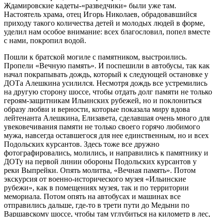
Ждамировские кадеты-«разведчики» были уже там.
Настоятель храма, отец Игорь Николаев, обрадовавшийся
приходу такого количества детей и молодых людей в форме,
уделил нам особое внимание: всех благословил, попел вместе
с нами, покропил водой.
Пошли к братской могиле с памятником, выстроились.
Пропели «Вечную память». И поспешили в автобусы, так как
начал покрапывать дождь, который к следующей остановке у
ДОТа Алешкина усилился. Несмотря дождь все устремились
на другую сторону шоссе, чтобы отдать долг памяти не только
героям-защитникам Ильинских рубежей, но и поклониться
образу любви и верности, которые показала миру вдова
лейтенанта Алешкина, Елизавета, сделавшая очень много для
увековечивания памяти не только своего горячо любимого
мужа, навсегда оставшегося для нее единственным, но и всех
Подольских курсантов. Здесь тоже все дружно
фотографировались, молились, и направились к памятнику и
ДОТу на первой линии обороны Подольских курсантов у
реки Выпрейки. Опять молитва, «Вечная память». Потом
экскурсия от военно-исторического музея «Ильинские
рубежи», как в помещениях музея, так и по территории
мемориала. Потом опять на автобусах и машинах все
отправились дальше, где-то в трети пути до Медыни по
Варшавскому шоссе, чтобы там углубиться на километр в лес,