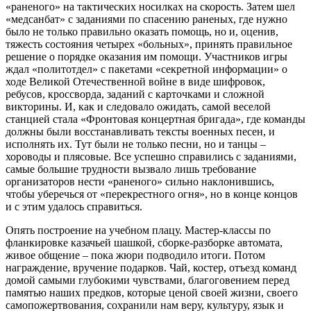
«раненого» на тактических носилках на скорость. Затем шел
«медсанбат» с заданиями по спасению раненых, где нужно
было не только правильно оказать помощь, но и, оценив,
тяжесть состояния четырех «больных», принять правильное
решение о порядке оказания им помощи. Участников игры
ждал «политотдел» с пакетами «секретной информации» о
ходе Великой Отечественной войне в виде шифровок,
ребусов, кроссворда, заданий с карточками и сложной
викторины. И, как и следовало ожидать, самой веселой
станцией стала «Фронтовая концертная бригада», где команды
должны были восстанавливать тексты военных песен, и
исполнять их. Тут были не только песни, но и танцы –
хороводы и плясовые. Все успешно справились с заданиями,
самые большие трудности вызвало лишь требование
организаторов нести «раненого» сильно наклонившись,
чтобы уберечься от «перекрестного огня», но в конце концов
и с этим удалось справиться.
Опять построение на учебном плацу. Мастер-классы по
фланкировке казачьей шашкой, сборке-разборке автомата,
живое общение – пока жюри подводило итоги. Потом
награждение, вручение подарков. Чай, костер, отъезд команд
домой самыми глубокими чувствами, благоговением перед
памятью наших предков, которые ценой своей жизни, своего
самопожертвования, сохранили нам веру, культуру, язык и