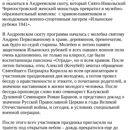
и оказаться в Андреевском скиту, который Свято-Никольский
Черноостровский женский монастырь превратил в музейно-
образовательный комплекс с храмом-памятником и
молодежным военно-спортивным лагерем «Ильинские
рубежи 1941».
В Андреевском скиту программа началась с молебна святому
Андрею Первозванному в храме, деревянном, бревенчатом,
как будто из седой старины. Молебен и литию памяти
защитников Ильинских рубежей и всех павших воинов пели
очень вдохновенно, не только на клиросе, где были
воспитанницы пансиона «Отрада», но и всем храмом. После
литии батюшка, отец Алексий (Кочубей) зачитал обращение
Святейшего Патриарха Кирилла ко всем организаторам и
участникам празднования дня молодежи, а потом провел
беседу о нравственности и этикете, о почитании родителей, и
значении наставников в жизни молодого человека. После
беседы-проповеди слово взял семинарист Калужской
Духовной Семинарии Роман Баранов, и представил доклад о
значении Русской Православной Церкви в годы Великой
Отечественной войны, и сегодня, в условиях специальной
военной операции.
После этого всех участников праздника пригласили на
трапезу под открытым небом – дождь прекратился еще до