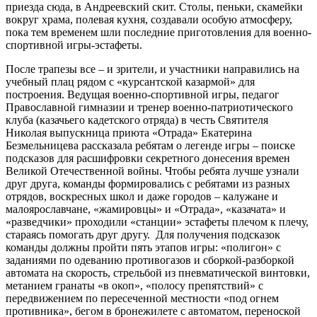
приезда сюда, в Андреевский скит. Столы, пеньки, скамейки
вокруг храма, полевая кухня, создавали особую атмосферу,
пока тем временем шли последние приготовления для военно-
спортивной игры-эстафеты.
После трапезы все – и зрители, и участники направились на
учебный плац рядом с «курсантской казармой» для
построения. Ведущая военно-спортивной игры, педагог
Православной гимназии и тренер военно-патриотического
клуба (казачьего кадетского отряда) в честь Святителя
Николая выпускница приюта «Отрада» Екатерина
Безмельницева рассказала ребятам о легенде игры – поиске
подсказов для расшифровки секретного донесения времен
Великой Отечественной войны. Чтобы ребята лучше узнали
друг друга, команды формировались с ребятами из разных
отрядов, воскресных школ и даже городов – калужане и
малоярославчане, «жамировцы» и «Отрада», «казачата» и
«разведчики» проходили «станции» эстафеты плечом к плечу,
стараясь помогать друг другу. Для получения подсказок
команды должны пройти пять этапов игры: «полигон» с
заданиями по одеванию противогазов и сборкой-разборкой
автомата на скорость, стрельбой из пневматической винтовки,
метанием гранаты «в окоп», «полосу препятствий» с
передвижением по пересеченной местности «под огнем
противника», бегом в бронежилете с автоматом, переноской