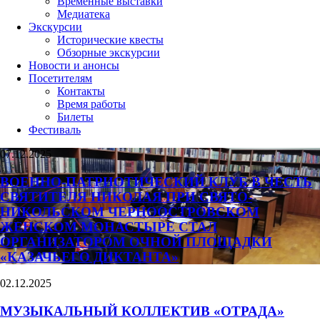
Временные выставки
Медиатека
Экскурсии
Исторические квесты
Обзорные экскурсии
Новости и анонсы
Посетителям
Контакты
Время работы
Билеты
Фестиваль
07.12.2025
ВОЕННО-ПАТРИОТИЧЕСКИЙ КЛУБ В ЧЕСТЬ
СВЯТИТЕЛЯ НИКОЛАЯ ПРИ СВЯТО-
НИКОЛЬСКОМ ЧЕРНООСТРОВСКОМ
ЖЕНСКОМ МОНАСТЫРЕ СТАЛ
ОРГАНИЗАТОРОМ ОЧНОЙ ПЛОЩАДКИ
«КАЗАЧЬЕГО ДИКТАНТА»
02.12.2025
МУЗЫКАЛЬНЫЙ КОЛЛЕКТИВ «ОТРАДА»