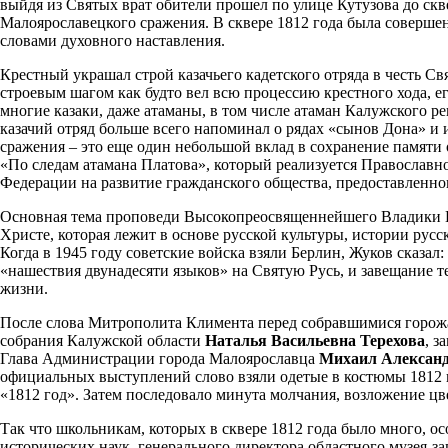
выйдя из Святых врат обители прошел по улице Кутузова до скв
Малоярославецкого сражения. В сквере 1812 года была соверше
словами духовного наставления.
Крестный украшал строй казачьего кадетского отряда в честь 
строевым шагом как будто вел всю процессию крестного хода, е
многие казаки, даже атаманы, в том числе атаман Калужского р
казачий отряд больше всего напоминал о рядах «сынов Дона» и и
сражения – это еще один небольшой вклад в сохранение памяти 
«По следам атамана Платова», который реализуется Православн
Федерации на развитие гражданского общества, предоставленно
Основная тема проповеди Высокопреосвященнейшего Владики 
Христе, которая лежит в основе русской культуры, истории русск
Когда в 1945 году советские войска взяли Берлин, Жуков сказал
«нашествия двунадесяти языков» на Святую Русь, и завещание те
жизни.
После слова Митрополита Климента перед собравшимися горожа
собрания Калужской области
Наталья Васильевна Терехова
, 
Глава Администрации города Малоярославца
Михаил Алексан
официальных выступлений слово взяли одетые в костюмы 1812 
«1812 год». Затем последовало минута молчания, возложение цв
Так что школьникам, которых в сквере 1812 года было много, о
исторических наук, генерального директора областного музея-за