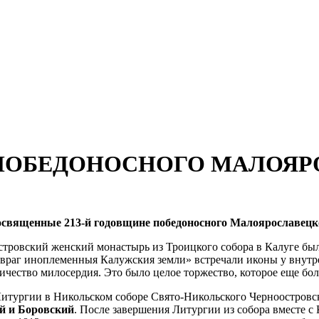
 ПОБЕДОНОСНОГО МАЛОЯ
освященные 213-й годовщине победоносного Малоярославецко
стровский женский монастырь из Троицкого собора в Калуге бы
 враг иноплеменныя Калужския земли» встречали иконы у внутр
чество милосердия. Это было целое торжество, которое еще бо
итургии в Никольском соборе Свято-Никольского Черноостровск
й и Боровский
. После завершения Литургии из собора вместе 