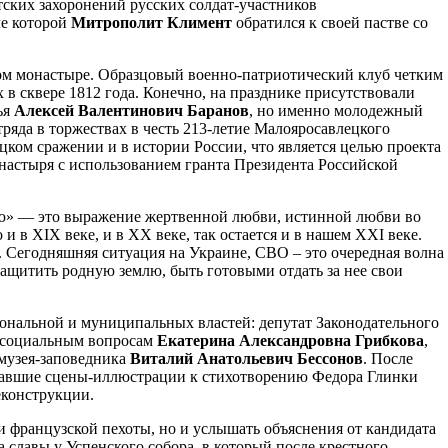
тских захоронений русских солдат-участников
ле которой
Митрополит Климент
обратился к своей пастве со
ком монастыре. Образцовый военно-патриотический клуб четким
 в сквере 1812 года. Конечно, на празднике присутствовали
ья
Алексей Валентинович Баранов
, но именно молодежный
тряда в торжествах в честь 213-летие Малояросавлецкого
цком сражении и в истории России, что является целью проекта
настыря с использованием гранта Президента Российской
ю» — это выражение жертвенной любви, истинной любви во
и в XIX веке, и в XX веке, так остается и в нашем XXI веке.
а». Сегодняшняя ситуация на Украине, СВО – это очередная волна
защитить родную землю, быть готовыми отдать за нее свои
ональной и муниципальных властей: депутат Законодательного
о социальным вопросам
Екатерина Александровна Грибкова
,
 музея-заповедника
Виталий Анатольевич Бессонов
. После
азавшие сцены-иллюстрации к стихотворению Федора Глинки
еконструкции.
 и французской пехоты, но и услышать объяснения от кандидата
 славы у Успенского собора, в который после крестного