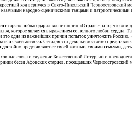
крестный ход вернулся в Свято-Никольский Черноостровский мо
и казачьими народно-сценическими танцами и патриотическими п
ент
горячо поблагодарил воспитанниц «Отрады» за то, что они 
ыря, которое является выражением ее полного любви сердца. Т
, и это одна из важнейших причин попыток уничтожить Россию, «
вать и своей жизнью. Сегодня эти девочки достойно представля
ни достойно представляют ее своей жизнью, своими семьями, дет
уховные слова и служение Божественной Литургии и преподнес
рники бесед Афонских старцев, посещавших Черноостровский мо