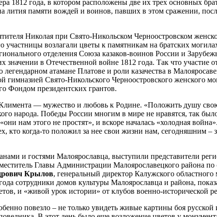
ера 1812 года, в котором расположены две их трех основных бра
на лития памяти вождей и воинов, павших в этом сражении, пос
Святителя Николая при Свято-Никольском Черноостровском женс
го участницы возлагали цветы к памятникам на братских могилах
егионального отделения Союза казаков-воинов России и Зарубеж
х значении в Отечественной войне 1812 года. Так что участие о
о легендарном атамане Платове и роли казачества в Малояросаве
ой гимназией Свято-Никольского Черноостровского женского мо
го Фондом президентских грантов.
Климента — мужество и любовь к Родине. «Положить душу сво
ого народа. Победы России многим в мире не нравятся, так было 
: «они нам этого не простят», и вскоре началась «холодная войн
х, кто когда-то положил за нее свои жизни нам, сегодняшним – 
нами и гостями Малоярославца, выступили представители реги
заместитель Главы Администрации Малоярославецкого района п
дрович Крылов
, генеральный директор Калужского областного
года сотрудники домов культуры Малоярославца и района, пок
етов, и «живой урок истории» от клубов военно-исторической р
собенно повезло – не только увидеть живые картины боя русской
поведника. В этот день было еще возложение цветов у монумента