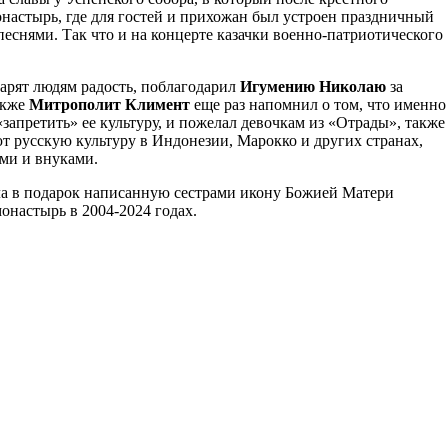
настырь, где для гостей и прихожан был устроен праздничный
еснями. Так что и на концерте казачки военно-патриотического
дарят людям радость, поблагодарил
Игумению Николаю
за
акже
Митрополит Климент
еще раз напомнил о том, что именно
запретить» ее культуру, и пожелал девочкам из «Отрады», также
ют русскую культуру в Индонезии, Марокко и других странах,
ьми и внуками.
ла в подарок написанную сестрами икону Божией Матери
настырь в 2004-2024 годах.