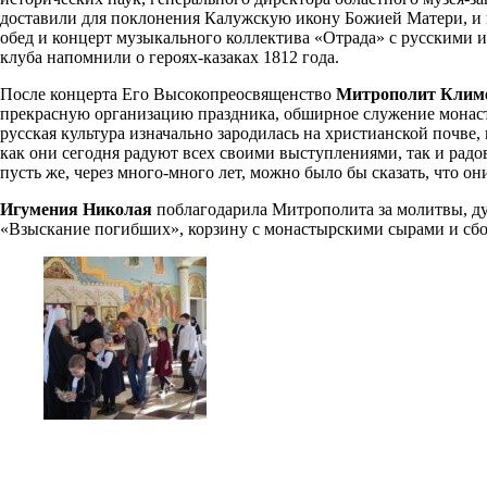
доставили для поклонения Калужскую икону Божией Матери, и 
обед и концерт музыкального коллектива «Отрада» с русскими 
клуба напомнили о героях-казаках 1812 года.
После концерта Его Высокопреосвященство
Митрополит Клим
прекрасную организацию праздника, обширное служение монаст
русская культура изначально зародилась на христианской почве
как они сегодня радуют всех своими выступлениями, так и радо
пусть же, через много-много лет, можно было бы сказать, что о
Игумения Николая
поблагодарила Митрополита за молитвы, д
«Взыскание погибших», корзину с монастырскими сырами и сбо