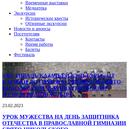
Временные выставки
Медиатека
Экскурсии
Исторические квесты
Обзорные экскурсии
Новости и анонсы
Посетителям
Контакты
Время работы
Билеты
Фестиваль
29.08.2023
ФЕСТИВАЛЬ КАЗАЧЬЕЙ КУЛЬТУРЫ «ОТ
КАРИЖИ ДО ПАРИЖА» ПРОШЕЛ В СВЯТО-
НИКОЛЬСКОМ ЧЕРНООСТРОВСКОМ
ЖЕНСКОМ МОНАСТЫРЕ
23.02.2023
УРОК МУЖЕСТВА НА ДЕНЬ ЗАЩИТНИКА
ОТЕЧЕСТВА В ПРАВОСЛАВНОЙ ГИМНАЗИИ