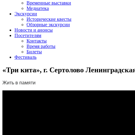
Временные выставки
Медиатека
Экскурсии
Исторические квесты
Обзорные экскурсии
Новости и анонсы
Посетителям
Контакты
Время работы
Билеты
Фестиваль
«Три кита», г. Сертолово Ленинградска
Жить в памяти