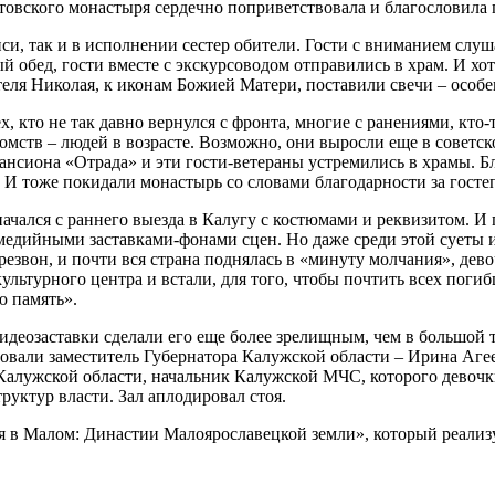
овского монастыря сердечно поприветствовала и благословила г
иси, так и в исполнении сестер обители. Гости с вниманием слу
ый обед, гости вместе с экскурсоводом отправились в храм. И хо
еля Николая, к иконам Божией Матери, поставили свечи – особе
х, кто не так давно вернулся с фронта, многие с ранениями, кто-
мств – людей в возрасте. Возможно, они выросли еще в советско
ансиона «Отрада» и эти гости-ветераны устремились в храмы. Б
. И тоже покидали монастырь со словами благодарности за гост
ачался с раннего выезда в Калугу с костюмами и реквизитом. И 
медийными заставками-фонами сцен. Но даже среди этой суеты и 
езвон, и почти вся страна поднялась в «минуту молчания», де
ультурного центра и встали, для того, чтобы почтить всех пог
ю память».
идеозаставки сделали его еще более зрелищным, чем в большой
ствовали заместитель Губернатора Калужской области – Ирина А
 Калужской области, начальник Калужской МЧС, которого девоч
руктур власти. Зал аплодировал стоя.
ия в Малом: Династии Малоярославецкой земли», который реали