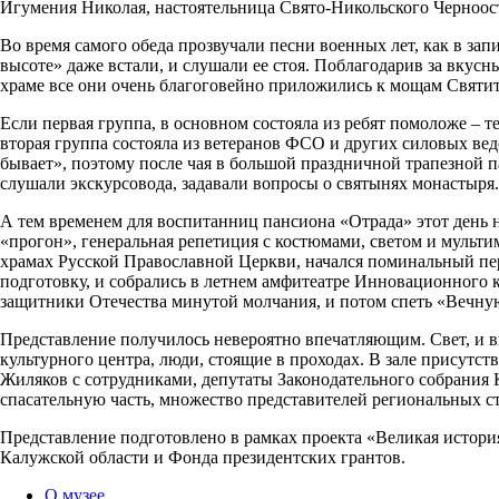
Игумения Николая, настоятельница Свято-Никольского Черноост
Во время самого обеда прозвучали песни военных лет, как в зап
высоте» даже встали, и слушали ее стоя. Поблагодарив за вкусн
храме все они очень благоговейно приложились к мощам Святит
Если первая группа, в основном состояла из ребят помоложе – те
вторая группа состояла из ветеранов ФСО и других силовых ведо
бывает», поэтому после чая в большой праздничной трапезной п
слушали экскурсовода, задавали вопросы о святынях монастыря
А тем временем для воспитанниц пансиона «Отрада» этот день н
«прогон», генеральная репетиция с костюмами, светом и мульти
храмах Русской Православной Церкви, начался поминальный пер
подготовку, и собрались в летнем амфитеатре Инновационного к
защитники Отечества минутой молчания, и потом спеть «Вечну
Представление получилось невероятно впечатляющим. Свет, и в
культурного центра, люди, стоящие в проходах. В зале присут
Жиляков с сотрудниками, депутаты Законодательного собрания
спасательную часть, множество представителей региональных ст
Представление подготовлено в рамках проекта «Великая истор
Калужской области и Фонда президентских грантов.
О музее