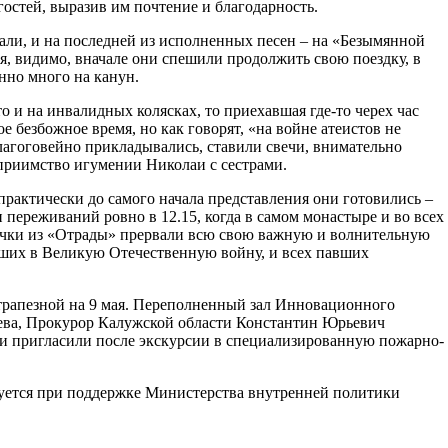
остей, выразив им почтение и благодарность.
шали, и на последней из исполненных песен – на «Безымянной
тя, видимо, вначале они спешили продолжить свою поездку, в
нно много на канун.
то и на инвалидных колясках, то приехавшая где-то черех час
е безбожное время, но как говорят, «на войне атеистов не
лагоговейно прикладывались, ставили свечи, внимательно
еприимство игумении Николаи с сестрами.
практически до самого начала представления они готовились –
переживаний ровно в 12.15, когда в самом монастыре и во всех
вочки из «Отрады» прервали всю свою важную и волнительную
ибших в Великую Отечественную войну, и всех павших
 трапезной на 9 мая. Переполненный зал Инновационного
геева, Прокурор Калужской области Константин Юрьевич
ки пригласили после экскурсии в специализированную пожарно-
зуется при поддержке Министерства внутренней политики