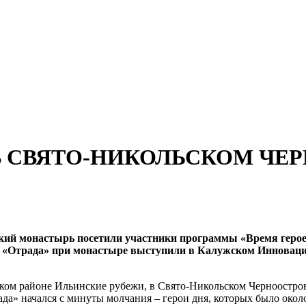
 В СВЯТО-НИКОЛЬСКОМ Ч
ский монастырь посетили участники программы «Время геро
на «Отрада» при монастыре выступили в Калужском Инновац
ком районе Ильинские рубежи, в Свято-Никольском Черноостров
а» начался с минуты молчания – герои дня, которых было около 