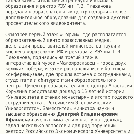
Также заместитель министра науки и высшего
образования и ректор РЭУ им. Г.В. Плеханова
передали в образовательный центр подарки – новое
дополнительное оборудование для создания духовно-
просветительского видеоконтента.
Осмотрев первый этаж «Софии», где располагается
образовательный центр православных медиа,
делегации представителей министерства науки и
высшего образования РФ и ректората РЭУ им. Г.В.
Плеханова, поднялись на третий этаж в
интерактивный музей «Малоярославец – город двух
великих побед», и затем расположились в большом
конференц-зале, где прошла встреча с сотрудниками,
студентами и абитуриентами образовательного
центра. Директор образовательного центра Анастасия
Корулина представила доклад о 15-летней истории
«Университета в стенах монастыря» и итогах годового
сотрудничества с Российским Экономическим
Университетом. Заместитель министра науки и
высшего образования
Дмитрий Владимирович
Афанасьев
очень внимательно выслушал доклад,
задал несколько вопросов и дал ряд поручений
ректору Российского Экономического Университета и