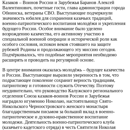
Казаков – Воинов России и Зарубежья Баранов Алексей
Валентинович, почетные гости, глава администрации города
Обнинска, ветераны СВО. Выступающие подчеркнули
значимость юбилея для сохранения казачьих традиций,
военно-патриотического воспитания молодёжи и укрепления
будущего России. Особое внимание было уделено
возрождению казачества, его активному участию в
специальной военной операции и исторической роли как
особого сословия, испокон веков стоявшего на защите
рубежей Родины и продолжающего эту миссию сегодня.
Подчёркивалось, что подобные мероприятия необходимо
расширять и проводить на регулярной основе.
В центре внимания оказалась молодёжь – будущее казачества
и России. Выступающие выразили уверенность в том, что
подрастающее поколение сохранит верность традициям,
патриотизму и готовности служить Отечеству. Поэтому
неудивительно, что руководство Калужского регионального
отделения Союза казаков-воинов России и Зарубежья
наградило игумению Николаю, настоятельницу Свято-
Никольского Черноостровского женского монастыря
благодарственным письмом за большой вклад в военно-
патриотическое и духовно-нравственное воспитание
молодежи. Деятельность военно-патриотического клуба
(казачьего кадетского отряда) в честь Святителя Николая