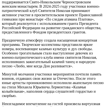
поддерживается Свято-Никольским Черноостровским
женским монастырем. В 2024-2025 году участники военно-
патриотический клуб Святителя Николая принимают
активное участие в просветительском проекте Православной
гимназии при монастыре «По следам атамана Платова»,
который реализуется с использованием гранта Президента
Российской Федерации на развитие гражданского общества,
предоставленного Фондом президентских грантов.
Праздничную атмосферу создала насыщенная концертная
программа. Творческие коллективы представили яркие
номера, воспевающие казачью культуру и дух свободы.
Особенно трогательным стало выступление девочек из
военно-патриотического клуба имени святителя Николая,
исполнивших зажигательный казачий танец и народную
песню «Любо, мне когда Дон разливается».
Минутой молчания участники мероприятия почтили память
воинов, отдавших свои жизни за Отечество. После этого
юные артисты проникновенно исполнили акапельную песню
на стихи Михаила Юрьевича Лермонтова «Казачья
колыбельная», наполнив сердца слушателей гордостью и
скорбью.
Неизгладимое впечатление на гостей произвела виртуозная