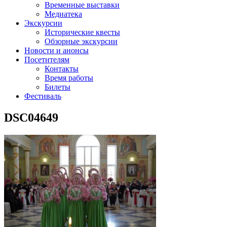
Временные выставки
Медиатека
Экскурсии
Исторические квесты
Обзорные экскурсии
Новости и анонсы
Посетителям
Контакты
Время работы
Билеты
Фестиваль
DSC04649