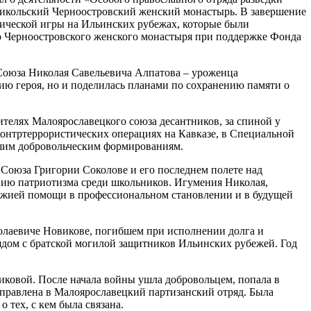
-Никольский Черноостровский женский монастырь. В завершение
тической игры на Ильинских рубежах, которые были
го Черноостровского женского монастыря при поддержке Фонда
Союза Николая Савельевича Алпатова – уроженца
фию героя, но и поделилась планами по сохранению памяти о
телях Малоярославецкого союза десантников, за спиной у
 контртеррористических операциях на Кавказе, в Специальной
шим добровольческим формированиям.
 Союза Григории Соколове и его последнем полете над
анию патриотизма среди школьников. Игумения Николая,
Божией помощи в профессиональном становлении и в будущей
олаевиче Новикове, погибшем при исполнении долга и
ядом с братской могилой защитников Ильинских рубежей. Год
иковой. После начала войны ушла добровольцем, попала в
правлена в Малоярославецкий партизанский отряд. Была
 тех, с кем была связана.