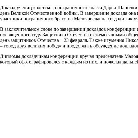
Доклад учениц кадетского пограничного класса Дарьи Шапочк
день Великой Отечественной войны. В завершение доклада она
участники пограничного братства Малоярославца создали как уч
В заключительном слове по завершении докладов конференции 
посвященного году Защитника Отечества с ежемесячными общег
день защитников Отечества – 23 февраля. Также игумения Нико
– город двух великих побед» и продолжить обсуждение докладов
Дипломы докладчикам конференции вручал председатель Малояр
который сфотографировался с каждым из них, и пожелал дальней