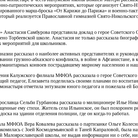
оенно-патриотических мероприятиях, которые организует Свято
изированного марш-броска «От Карижи до Парижа» и военно-так
 который реализуется Православной гимназией Свято-Никольско
 Анастасия Самбурова представила доклад о герое Советского 
ено Торбеевской школе. Анастасия не только рассказала биогра
х мероприятий для школьников.
азии рассказал о наиболее активных представителях и руководи
вании грузино-абхазского конфликта, в войне в Афганистане, в
 гуманитарных конвоев пострадавшему мирному населению и на
еления Калужского филиала МФЮА рассказала о герое Советского
ющий педагог, Елизавета поделилась своими планами по воспит
 монастыря отметила энтузиазм юного педагога и пожелала ей 
рославца Сельби Гурбанова рассказала о милиционере Илье Ник
щенные ему стихи. Житель села Ильинское, он был похоронен р
доска на здании отделения полиции, где он когда-то работал.
ала МФЮА Вера Ковалева рассказала о партизанке Ольге Колесн
комилась с Зоей Космодемьянской и Таней Капраловой, была на
ой Малоярославецкой школы, не выдав информации ни о себе, ни о