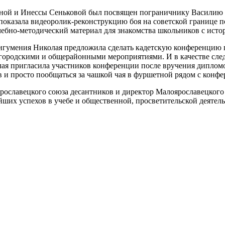
иной и Инессы Сеньковой был посвящен пограничнику Василию 
 показала видеоролик-реконструкцию боя на советской границе
ебно-методический материал для знакомства школьников с истор
игумения Николая предложила сделать кадетскую конференцию 
ородскими и общерайонными мероприятиями. И в качестве след
лая пригласила участников конференции после вручения диплом
 и просто пообщаться за чашкой чая в фуршетной рядом с конфе
ославецкого союза десантников и директор Малоярославецкого
ших успехов в учебе и общественной, просветительской деятель