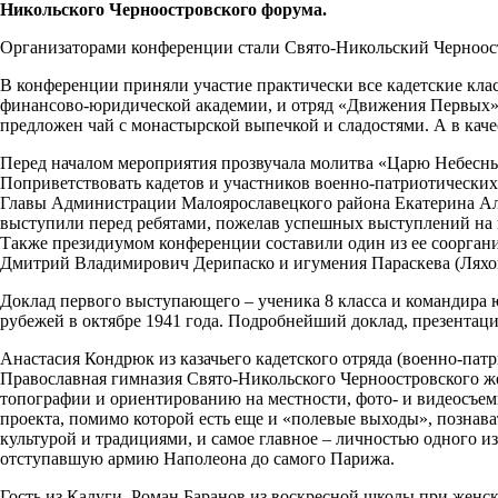
Никольского Черноостровского форума.
Организаторами конференции стали Свято-Никольский Черноос
В конференции приняли участие практически все кадетские кла
финансово-юридической академии, и отряд «Движения Первых». 
предложен чай с монастырской выпечкой и сладостями. А в кач
Перед началом мероприятия прозвучала молитва «Царю Небесный
Поприветствовать кадетов и участников военно-патриотическ
Главы Администрации Малоярославецкого района Екатерина Але
выступили перед ребятами, пожелав успешных выступлений на к
Также президиумом конференции составили один из ее сооргани
Дмитрий Владимирович Дерипаско и игумения Параскева (Ляхов
Доклад первого выступающего – ученика 8 класса и командира
рубежей в октябре 1941 года. Подробнейший доклад, презентац
Анастасия Кондрюк из казачьего кадетского отряда (военно-патр
Православная гимназия Свято-Никольского Черноостровского же
топографии и ориентированию на местности, фото- и видеосъемке
проекта, помимо которой есть еще и «полевые выходы», познават
культурой и традициями, и самое главное – личностью одного 
отступавшую армию Наполеона до самого Парижа.
Гость из Калуги, Роман Баранов из воскресной школы при женс