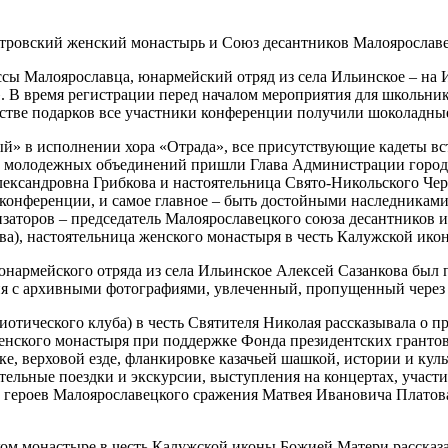
тровский женский монастырь и Союз десантников Малоярославе
ссы Малоярославца, юнармейский отряд из села Ильинское – на
В время регистрации перед началом мероприятия для школьнико
естве подарков все участники конференции получили шоколадны
» в исполнении хора «Отрада», все присутствующие кадеты вст
их молодежных объединений пришли Глава Администрации горо
ксандровна Грибкова и настоятельница Свято-Никольского Чер
онференции, и самое главное – быть достойными наследниками 
заторов – председатель Малоярославецкого союза десантников 
а), настоятельница женского монастыря в честь Калужской ико
 юнармейского отряда из села Ильинское Алексей Сазанкова бы
ия с архивными фотографиями, увлеченный, пропущенный через 
иотического клуба) в честь Святителя Николая рассказывала о п
нского монастыря при поддержке Фонда президентских грантов.
, верховой езде, фланкировке казачьей шашкой, истории и культ
ельные поездки и экскурсии, выступления на концертах, участие 
из героев Малоярославецкого сражения Матвея Ивановича Платов
ком монастыре в честь Калужской иконы Божией Матери рассказа