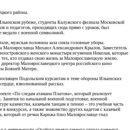
цкого района.
 Ильинском рубеже, студенты Калужского филиала Московской
в и педагогов, приходящих сюда прямо с уроков, был
е медали с военной символикой.
али, мужская половина зала сняла головные уборы.
да Малоярославца Михаил Александрович Крылов, Заместитель
ноостровского женского монастыря игумения Николая, которые
тех, кто отдавал свою жизнь за Малоярославецкую землю.
и директор Малоярославецкого центра российского кино
ны Божией Матери.
л посвящен Подольским курсантам и теме обороны Ильинских
сердце, взволнованный рассказ.
роекте «По следам атамана Платова», который реализует
 Занятия по начальной военной подготовке, военной
уре казачества, казачьим танцам и пению – это учебная часть
в конкурсах, а также знакомство других кадетов с казачьей
а, который от речки Карижа близ Малоярославце гнал
л о деятельности «Особого православного отряда разведки