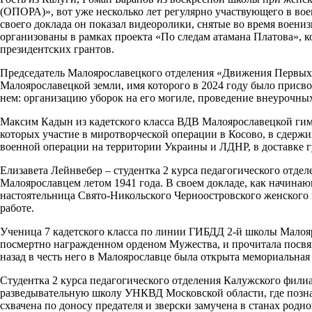
(ОПОРА)», вот уже несколько лет регулярно участвующего в в
своего доклада он показал видеоролики, снятые во время воен
организованы в рамках проекта «По следам атамана Платова»,
президентских грантов.
Председатель Малоярославецкого отделения «Движения Первых»
Малоярославецкой земли, имя которого в 2024 году было присво
нем: организацию уборок на его могиле, проведение внеурочны
Максим Кадын из кадетского класса ВДВ Малоярославецкой гимн
которых участие в миротворческой операции в Косово, в сдержи
военной операции на территории Украины и ЛДНР, в доставке
Елизавета Лейнвебер – студентка 2 курса педагогического отд
Малоярославцем летом 1941 года. В своем докладе, как начина
настоятельница Свято-Никольского Черноостровского женского
работе.
Ученица 7 кадетского класса по линии ГИБДД 2-й школы Малоя
посмертно награжденном орденом Мужества, и прочитала посвя
назад в честь него в Малоярославце была открыта мемориальная 
Студентка 2 курса педагогического отделения Калужского фили
разведывательную школу УНКВД Московской области, где позна
схвачена по доносу предателя и зверски замучена в станах родн