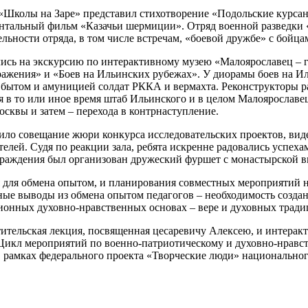
Школы на Заре» представил стихотворение «Подольские курсан
нтальный фильм «Казачьи шермиции». Отряд военной разведки 
льности отряда, в том числе встречам, «боевой дружбе» с бойц
ись на экскурсию по интерактивному музею «Малоярославец – го
ажения» и «Боев на Ильинских рубежах». У диорамы боев на Ил
с бытом и амуницией солдат РККА и вермахта. Реконструкторы ра
лся в то или иное время штаб Ильинского и в целом Малояросла
сквы и затем – перехода в контрнаступление.
ло совещание жюри конкурса исследовательских проектов, видео
лей. Судя по реакции зала, ребята искренне радовались успехам
граждения был организован дружеский фуршет с монастырской вы
я для обмена опытом, и планирования совместных мероприятий н
ые выводы из обмена опытом педагогов – необходимость создан
ционных духовно-нравственных основах – вере и духовных тради
тительская лекция, посвященная цесаревичу Алексею, и интера
 Цикл мероприятий по военно-патриотическому и духовно-нравс
 рамках федерального проекта «Творческие люди» национальног