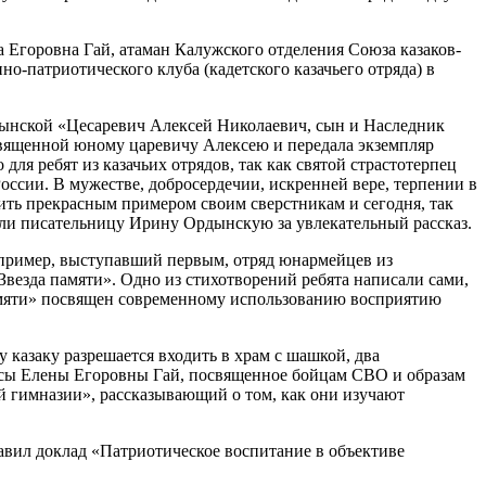
 Егоровна Гай, атаман Калужского отделения Союза казаков-
-патриотического клуба (кадетского казачьего отряда) в
рдынской «Цесаревич Алексей Николаевич, сын и Наследник
освященной юному царевичу Алексею и передала экземпляр
я ребят из казачьих отрядов, так как святой страстотерпец
оссии. В мужестве, добросердечии, искренней вере, терпении в
жить прекрасным примером своим сверстникам и сегодня, так
или писательницу Ирину Ордынскую за увлекательный рассказ.
Например, выступавший первым, отряд юнармейцев из
везда памяти». Одно из стихотворений ребята написали сами,
памяти» посвящен современному использованию восприятию
у казаку разрешается входить в храм с шашкой, два
ессы Елены Егоровны Гай, посвященное бойцам СВО и образам
й гимназии», рассказывающий о том, как они изучают
вил доклад «Патриотическое воспитание в объективе