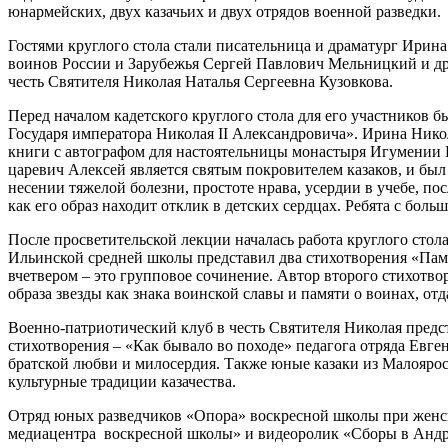
юнармейских, двух казачьих и двух отрядов военной разведки.
Гостями круглого стола стали писательница и драматург Ирин
воинов России и Зарубежья Сергей Павлович Мельницкий и друг
честь Святителя Николая Наталья Сергеевна Кузовкова.
Перед началом кадетского круглого стола для его участнико
Государя императора Николая II Александровича». Ирина Нико
книги с автографом для настоятельницы монастыря Игумении Ни
царевич Алексей является святым покровителем казаков, и был
несении тяжелой болезни, простоте нрава, усердии в учебе, 
как его образ находит отклик в детских сердцах. Ребята с б
После просветительской лекции началась работа круглого стол
Ильинской средней школы представил два стихотворения «Памят
вчетвером – это групповое сочинение. Автор второго стихотв
образа звезды как знака воинской славы и памяти о воинах, от
Военно-патриотический клуб в честь Святителя Николая предста
стихотворения – «Как бывало во походе» педагога отряда Евг
братской любви и милосердия. Также юные казаки из Малоярос
культурные традиции казачества.
Отряд юных разведчиков «Опора» воскресной школы при женск
медиацентра воскресной школы» и видеоролик «Сборы в Андр