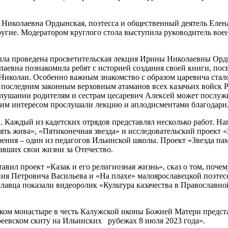
а Николаевна Ордынская, поэтесса и общественный деятель Елена
ие. Модератором круглого стола выступила руководитель военно
в была проведена просветительская лекция Ирины Николаевны О
лаевна познакомила ребят с историей создания своей книги, п
колаи. Особенно важным знакомство с образом царевича стало дл
 последним законным верховным атаманов всех казачьих войск Р
послушании родителям и сестрам цесаревич Алексей может послу
ольшим интересом прослушали лекцию и аплодисментами благодар
а. Каждый из кадетских отрядов представлял несколько работ. 
ь жива», «Пятиконечная звезда» и исследовательский проект «З
орения – один из педагогов Ильинской школы. Проект «Звезда 
давших свои жизни за Отечество.
вил проект «Казак и его религиозная жизнь», сказ о том, почем
ения Петровича Васильева и «На плахе» малоярославецкой поэт
лавца показали видеоролик «Культура казачества в Православно
ом монастыре в честь Калужской иконы Божией Матери предста
еевском скиту на Ильинских рубежах 8 июля 2023 года».