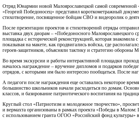
Отряд Юнармии новой Малоярославецкой самой современной «
«Георгий Победоносец» представил короткометражный докуме
стихотворение, посвященное бойцам СВО и видеоролик о деяте
После презентации проектов и стихотворений отряды отправил
выставка двух диорам – «Победоносного Малоярославецкого ср
площадка с исторической реконструкцией, которая знакомила 
показывая на макете, как продвигались войска, где располага
героев-защитников, объясняли тактику и стратегию обороны Мо
Во время экскурсии и работы интерактивной площадки проходи
началось награждение – вручение дипломов и подарков победите
отрядов, с которыми им было интересно пообщаться. После на
А педагоги после награждения еще оставались некоторое врем
большинство школьников начали расходиться по домам. Основн
классов, и базирование патриотического воспитания на тради
Круглый стол «Патриотизм и молодежное творчество», просве
и вермахта организованы в рамках проекта «Победы в Малом:
с использованием гранта ОГОО «Российский фонд культуры» в