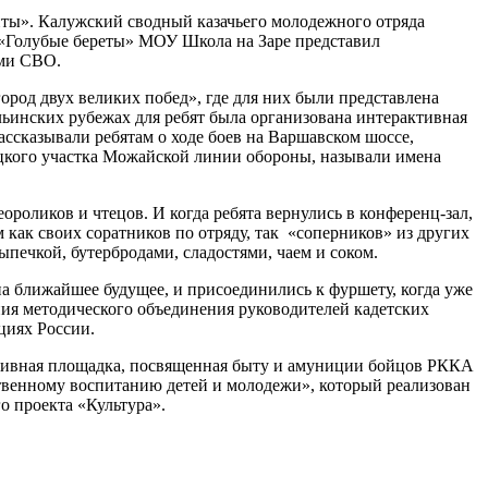
ты». Калужский сводный казачьего молодежного отряда
«Голубые береты» МОУ Школа на Заре представил
ами СВО.
род двух великих побед», где для них были представлена
ьинских рубежах для ребят была организована интерактивная
ссказывали ребятам о ходе боев на Варшавском шоссе,
вецкого участка Можайской линии обороны, называли имена
роликов и чтецов. И когда ребята вернулись в конференц-зал,
 как своих соратников по отряду, так «соперников» из других
печкой, бутербродами, сладостями, чаем и соком.
а ближайшее будущее, и присоединились к фуршету, когда уже
ия методического объединения руководителей кадетских
циях России.
ктивная площадка, посвященная быту и амуниции бойцов РККА
твенному воспитанию детей и молодежи», который реализован
о проекта «Культура».