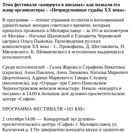
Тема фестиваля «концерта в письмах» как назвали его
жанр организаторы – «Непридуманные судьбы
ΧΧ
века».
В программе — чтение отрывков из писем и воспоминаний
удивительных женщин советского времени, которым
пришлось проживать в Малоярославце – за 101-м километром
от Москвы – Натальи Шаховской и Елизаветы Чернявской
(актриса Ольга Пыжова). Произведения русских
композиторов XX века – С. Прокофьева, Д. Шестаковича, Н.
Мясковского, К. Шимановского в исполнении выдающихся
исполнителей.
Среди исполнителей – Галия Жарова и Серафима Никитина
(скрипка), Анна Паклина, Анна Линькова, Наталья Маркевич
(фортепиано), Адриан Маркевич и Тамара Слуцкер
(виолончель), хор «Отрада» при Свято-Никольском
Черноостровском женском монастыре. Начало «концерта в
письмах» в 14.00 в большом зале духовно-просветительском
центре «София».
ПРОГРАММА ФЕСТИВАЛЯ «101 КМ»:
2 сентября 14:00 — Концертный зал духовно-
просветительского центра «София» г. Малоярославец ул.
Калужская д. 4 По завершении концерта внуки и хранители