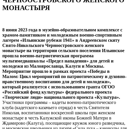
МОНАСТЫРЯ
8 июня 2023 года в музейно-образовательном комплексе с
храмом-памятником и молодежным военно-спортивным
лагерем «Ильинские рубежи 1941» в Андреевском скиту
Свято-Никольского Черноостровского женского
монастыре на территории сельского поселения Ильинское
прошла военно-патриотическая программа
мультимедиашколы «Предел нападения» для детей и
молодежи из Малоярославца, Калуги и Москвы.
Мероприятие прошло в рамках проекта «Победы в
Малом: Цикл мероприятий по патриотическому и духовно-
нравственному воспитанию для детей и молодежи»,
который реализуется с использованием гранта ОГОО
«Российский фонд культуры» федерального проекта
«Творческие люди» национального проекта «Культура».
Участники программы – кадеты военно-патриотического
клуба (кадетского казачьего отряда) в честь Святителя
Николая, воспитанники воскресной школы при женском
монастыре в честь Калужской иконы Божией Матери в
Ждамирово (Калуга), посещающие кружок юного разведчика,
и московские школьники из лагеря «Сила духа – каникулы для