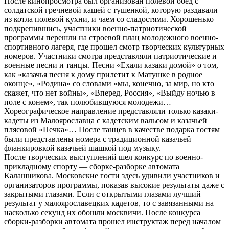
После кинопросмотра был организован полевой обед с
солдатской гречневой кашей с тушенкой, которую раздавали
из котла полевой кухни, и чаем со сладостями. Хорошенько
подкрепившись, участники военно-патриотической
программы перешли на строевой плац молодежного военно-
спортивного лагеря, где прошел смотр творческих культурных
номеров. Участники смотра представляли патриотические и
военные песни и танцы. Песни «Ехали казаки домой» о том,
как «казачья песня к дому прилетит к Матушке в родное
оконце», «Родина» со словами «мы, конечно, за мир, но кто
скажет, что нет войны», «Вперед, Россия», «Выйду ночью в
поле с конем», так полюбившуюся молодежи…
Хореографическое направление представляли только казаки-
кадеты из Малоярославца с кадетским вальсом и казачьей
плясовой «Печка»… После танцев в качестве подарка гостям
были представлены номера с традиционной казачьей
фланкировкой казачьей шашкой под музыку.
После творческих выступлений шел конкурс по военно-
прикладному спорту — сборке-разборке автомата
Калашникова. Московские гости здесь удивили участников и
организаторов программы, показав высокие результаты даже с
закрытыми глазами. Если с открытыми глазами лучший
результат у малоярославецких кадетов, то с завязанными на
насколько секунд их обошли москвичи. После конкурса
сборки-разборки автомата прошел инструктаж перед началом