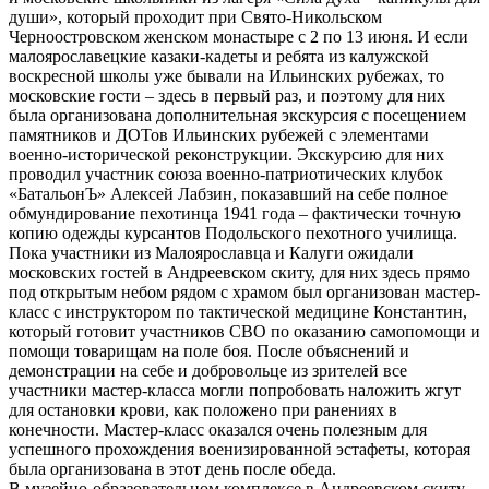
души», который проходит при Свято-Никольском
Черноостровском женском монастыре с 2 по 13 июня. И если
малоярославецкие казаки-кадеты и ребята из калужской
воскресной школы уже бывали на Ильинских рубежах, то
московские гости – здесь в первый раз, и поэтому для них
была организована дополнительная экскурсия с посещением
памятников и ДОТов Ильинских рубежей с элементами
военно-исторической реконструкции. Экскурсию для них
проводил участник союза военно-патриотических клубок
«БатальонЪ» Алексей Лабзин, показавший на себе полное
обмундирование пехотинца 1941 года – фактически точную
копию одежды курсантов Подольского пехотного училища.
Пока участники из Малоярославца и Калуги ожидали
московских гостей в Андреевском скиту, для них здесь прямо
под открытым небом рядом с храмом был организован мастер-
класс с инструктором по тактической медицине Константин,
который готовит участников СВО по оказанию самопомощи и
помощи товарищам на поле боя. После объяснений и
демонстрации на себе и добровольце из зрителей все
участники мастер-класса могли попробовать наложить жгут
для остановки крови, как положено при ранениях в
конечности. Мастер-класс оказался очень полезным для
успешного прохождения военизированной эстафеты, которая
была организована в этот день после обеда.
В музейно-образовательном комплексе в Андреевском скиту