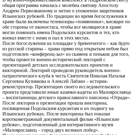
общая программа началась с молебна святому Апостолу
Андрею Первозванному и литии о упокоении защитников
Ильинских рубежей. По традиции во время богослужения в
храме были включены телевизоры-«помянники», висящие по
обе стороны от иконостаса, чтобы все молящиеся в храме
могли поминать имена Подольских курсантов и тех, кто
воевал вместе с ними и пал в этих местах.
После богослужения на площадке у бревенчатого – как будто
из русской старины – храма прямо под открытым небом был
подготовлен «конференц-зал» из скамеек и пеньков для того,
чтобы провести военно-исторический лекторий с
презентацией детских исследовательских проектов и
викториной. Лекторий проводили руководитель военно-
патриотического клуба в честь Святителя Николая Наталья
Сергеевна Кузовкова и Алексей Лабзин – историк-
реконструктор. Презентацию своего исследовательского
проекта представили юные казачки-кадеты из Малоярославца
– воспитанницы детского православного пансиона «Отрада».
После лектория и презентации прошла викторина,
посвященная Подольским курсантам и их подвигу на
Ильинских рубежах. После викторины был показан
короткометражный документальный фильм «Ильинские
рубежи», подготовленный для интерактивного музея
«Малоярославец – город двух великих побед».