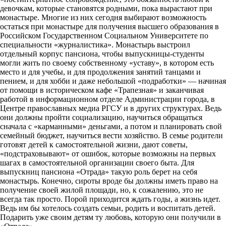
девочкам, которые становятся родными, пока вырастают при
монастыре. Многие из них сегодня выбирают возможность
остаться при монастыре для получения высшего образования в
Российском Государственном Социальном Университете по
специальности «журналистика». Монастырь выстроил
отдельный корпус пансиона, чтобы выпускницы-студенты
могли жить по своему собственному «уставу», в котором есть
место и для учебы, и для продолжения занятий танцами и
пением, и для хобби и даже небольшой «подработки» — начиная
от помощи в историческом кафе «Трапезная» и заканчивая
работой в информационном отделе Администрации города, в
Центре православных медиа РГСУ и в других структурах. Ведь
они должны пройти социализацию, научиться обращаться
сначала с «карманными» деньгами, а потом и планировать свой
семейный бюджет, научиться вести хозяйство. В семье родители
готовят детей к самостоятельной жизни, дают советы,
«подстраховывают» от ошибок, которые возможны на первых
шагах в самостоятельной организации своего быта. Для
выпускниц пансиона «Отрада» такую роль берет на себя
монастырь. Конечно, сироты вроде бы должны иметь право на
получение своей жилой площади, но, к сожалению, это не
всегда так просто. Порой приходится ждать годы, а жизнь идет.
Ведь им бы хотелось создать семьи, родить и воспитать детей.
Подарить уже своим детям ту любовь, которую они получили в