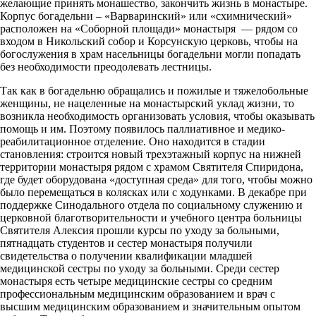
желающие принять монашество, закончить жизнь в монастыре.
Корпус богадельни – «Варваринский» или «схимнический»
расположен на «Соборной площади» монастыря — рядом со
входом в Никольский собор и Корсунскую церковь, чтобы на
богослужения в храм насельницы богадельни могли попадать
без необходимости преодолевать лестницы.
Так как в богадельню обращались и пожилые и тяжелобольные
женщины, не нацеленные на монастырский уклад жизни, то
возникла необходимость организовать условия, чтобы оказывать
помощь и им. Поэтому появилось паллиативное и медико-
реабилитационное отделение. Оно находится в стадии
становления: строится новый трехэтажный корпус на нижней
территории монастыря рядом с храмом Святителя Спиридона,
где будет оборудована «доступная среда» для того, чтобы можно
было перемещаться в колясках или с ходунками. В декабре при
поддержке Синодального отдела по социальному служению и
церковной благотворительности и учебного центра больницы
Святителя Алексия прошли курсы по уходу за больными,
пятнадцать студентов и сестер монастыря получили
свидетельства о получении квалификации младшей
медицинской сестры по уходу за больными. Среди сестер
монастыря есть четыре медицинские сестры со средним
профессиональным медицинским образованием и врач с
высшим медицинским образованием и значительным опытом