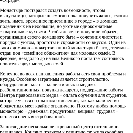
«Отраде».
Монастырь постарался создать возможность, чтобы
выпускницы, которые не смогли пока получить жилье, смогли
жить, иметь временное пристанище в городе – в домиках,
поделенных на небольшие, но уютные однокомнатные
«квартиры» с кухнями. Чтобы девочки получили образец
организации своего домашнего быта – сочетания чистоты и
порядка с уютом, простоты и скромности со вкусом. Один из
таких домиков – пожертвованный монастырю благодетелями –
отдан под «семейное общежитие» для молодых семей. В
феврале, незадолго до начала Великого поста там состоялось
новоселье двух молодых семей.
Конечно, во всех направлениях работы есть свои проблемы и
нужды. Особенно затратным является строительство,
оборудование палат – паллиативных и медико-
реабилитационных, покупка лекарств, поддержание работы
Центра православных медиа – оплата обучения для студентов,
которые учатся на платном отделении, так как количество
бюджетных мест крайне ограничено. Поэтому любая помощь
монастырю – денежная, продуктовая, вещевая, трудовая –
остается очень востребованной.
За последние несколько лет кризисный центр интенсивно
развивался. Конечно, толчком к развитию служила скорбная