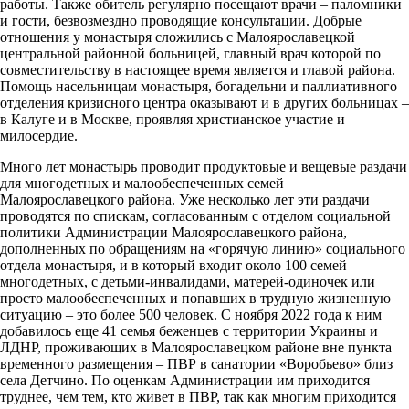
работы. Также обитель регулярно посещают врачи – паломники
и гости, безвозмездно проводящие консультации. Добрые
отношения у монастыря сложились с Малоярославецкой
центральной районной больницей, главный врач которой по
совместительству в настоящее время является и главой района.
Помощь насельницам монастыря, богадельни и паллиативного
отделения кризисного центра оказывают и в других больницах –
в Калуге и в Москве, проявляя христианское участие и
милосердие.
Много лет монастырь проводит продуктовые и вещевые раздачи
для многодетных и малообеспеченных семей
Малоярославецкого района. Уже несколько лет эти раздачи
проводятся по спискам, согласованным с отделом социальной
политики Администрации Малоярославецкого района,
дополненных по обращениям на «горячую линию» социального
отдела монастыря, и в который входит около 100 семей –
многодетных, с детьми-инвалидами, матерей-одиночек или
просто малообеспеченных и попавших в трудную жизненную
ситуацию – это более 500 человек. С ноября 2022 года к ним
добавилось еще 41 семья беженцев с территории Украины и
ЛДНР, проживающих в Малоярославецком районе вне пункта
временного размещения – ПВР в санатории «Воробьево» близ
села Детчино. По оценкам Администрации им приходится
труднее, чем тем, кто живет в ПВР, так как многим приходится