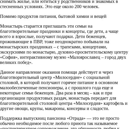
снимать жилье, или ютиться у родственников и знакомых в
стесненных условиях. Это еще около 200 человек.
Помимо продуктов питания, бытовой химии и вещей
Монастырь старается приглашать эти семьи на
благотворительные праздники и концерты, где дети, а чаще
всего и взрослые, получают подарки. Дети беженцев,
проживающие в ПВР, тоже неоднократно побывали на
монастырских праздниках – с трапезами, концертами,
экскурсиями по монастырю, духовно-просветительскому центру
«София», интерактивному музею «Малоярославец – город двух
великих побед».
Данное направление оказания помощи действует и через
благотворительный центр «Милосердие» с социальной
столовой, в которой получают горячее питание в основном
малообеспеченные пенсионеры, а с прошлого года еще и
некоторые семьи беженцев. Два раза в месяц – как и при
организации продуктовых раздач, монастырь передает для
благотворительной столовой центра «Милосердия» картофель и
другие овощи, крупы, макароны, консервы и сладости.
Поддержка выпускниц пансиона «Отрада» — это не просто
обычно необходимое после любого приюта так называемое
«постинтернатное сопровождение, это обязанность любви к