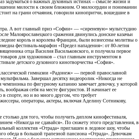
раз задуматься о важных духовных истинах – смысле жизни и
 отношении милости к своим ближним. О милосердии и понимании
, стоит на грани отчаяния, говорили кинопритчи, вошедшие в
отра. А вот главный приз «Софии» — «сиреневую» мультстудию
после Малоярославецкого сражения двинулись донские казачьи
следние король и королева Франции, были вознесены молитвы о
имедиа фестиваль-марафон «Предел нападения»: от 80-летия
вященника отца Василия Васильковского, и получила первое
товаров для художников – стал главным инструментом в
стивале детского духовного кинотворчества «София».
классической гимназии «Радонеж» — первой православной
 мультфильма. Завершал десятку видеоролик «Никогда не
я чемпионка по фигурному катанию замечает девочку, у которой
ь, воображая себя на месте фигуристов. И начинает ее
в спорте, но и во много другом, что требует
ежиссеры, операторы, актеры, включая Аделину Сотникову,
столько для того, чтобы получить диплом кинофестиваля,
анием «Никогда не сдавайся». По сюжету этого представления, в
альный коллектив «Отрада» приглашен в ледовое шоу, чтобы
ого обеда в большой трапезной пансиона «Отрада». Девочкам