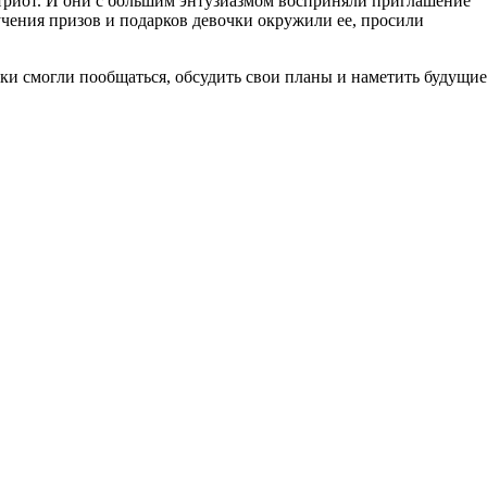
триот. И они с большим энтузиазмом восприняли приглашение
учения призов и подарков девочки окружили ее, просили
ки смогли пообщаться, обсудить свои планы и наметить будущие