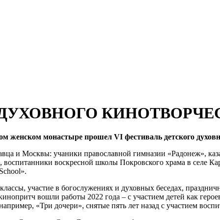
 ДУХОВНОГО КИНОТВОРЧЕ
ском женском монастыре прошел
VI
фестиваль детского духов
авца и Москвы: учаники православной гимназии «Радонеж», каза
а», воспитанники воскресной школы Покровского храма в селе 
School».
ассы, участие в богослужениях и духовных беседах, празднична
нопритч вошли работы 2022 года – с участием детей как героев-
апример, «Три дочери», снятые пять лет назад с участием восп