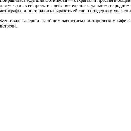
понравилась Аделина Сотникова — открытая и простая в общен
для участия в ее проекте – действительно актуальном, народно
автографы, и постарались выразить ей свою поддержку, уважен
Фестиваль завершился общим чаепитием в историческом кафе «Т
встречи.