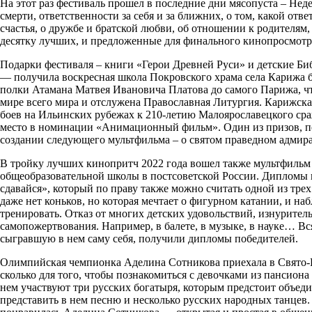
На этот раз фестиваль прошел в последние дни мясопуста – Нед
смерти, ответственности за себя и за ближних, о том, какой о
счастья, о дружбе и братской любви, об отношении к родителям, 
десятку лучших, и предложенные для финального кинопросмотр
Подарки фестиваля – книги «Герои Древней Руси» и детские Б
— получила воскресная школа Покровского храма села Карижа бл
полки Атамана Матвея Ивановича Платова до самого Парижа, чт
мире всего мира и отслужена Православная Литургия. Карижска
боев на Ильинских рубежах к 210-летию Малоярославецкого сра
место в номинации «Анимационный фильм». Один из призов, пол
создании следующего мультфильма – о святом праведном адмира
В тройку лучших кинопритч 2022 года вошел также мультфильм
общеобразовательной школы в постсоветской России. Дипломы п
сдавайся», который по праву также можно считать одной из тре
даже нет коньков, но которая мечтает о фигурном катании, и наб
тренировать. Отказ от многих детских удовольствий, изнуритель
самопожертвования. Например, в балете, в музыке, в науке… В
сыгравшую в нем саму себя, получили дипломы победителей.
Олимпийская чемпионка Аделина Сотникова приехала в Свято-Ни
сколько для того, чтобы познакомиться с девочками из пансиона
нем участвуют три русских богатыря, которым предстоит объед
представить в нем песню и несколько русских народных танцев.