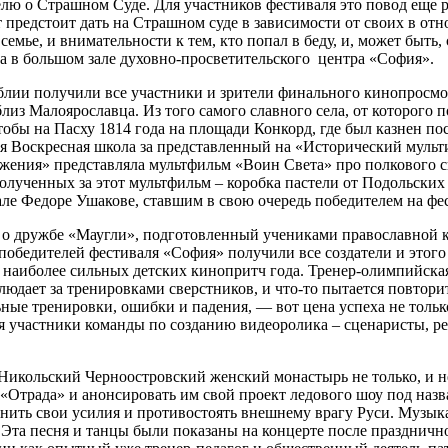
елю о Страшном Суде. Для участников фестиваля это повод еще 
твет предстоит дать на Страшном суде в зависимости от своих в
семье, и внимательности к тем, кто попал в беду, и, может быть
а в большом зале духовно-просветительского центра «София».
иблии получили все участники и зрители финального кинопросм
из Малоярославца. Из того самого славного села, от которого 
обы на Пасху 1814 года на площади Конкорд, где был казнен по
я Воскресная школа за представленный на «Исторический мульт
жения» представляла мультфильм «Воин Света» про полкового с
ученных за этот мультфильм – коробка пастели от Подольских 
ле Федоре Ушакове, ставшим в свою очередь победителем на фе
 о дружбе «Маугли», подготовленный учениками православной 
обедителей фестиваля «София» получили все создатели и этого
х наиболее сильных детских кинопритч года. Тренер-олимпийска
людает за тренировками сверстников, и что-то пытается повторит
ные тренировки, ошибки и падения, — вот цена успеха не только 
ся участники команды по созданию видеоролика – сценаристы, р
кольский Черноостровский женский монастырь не только, и не 
 «Отрада» и анонсировать им свой проект ледового шоу под назв
инить свои усилия и противостоять внешнему врагу Руси. Музык
 Эта песня и танцы были показаны на концерте после праздничн