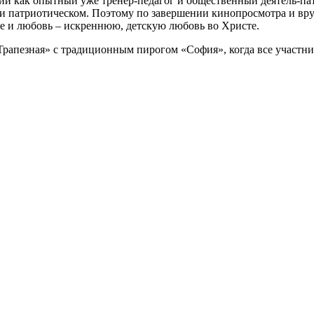
ии как опытный уже тренер-педагог и общественный деятель-па
м и патриотическом. Поэтому по завершении кинопросмотра и вр
ие и любовь – искреннюю, детскую любовь во Христе.
рапезная» с традиционным пирогом «София», когда все участни