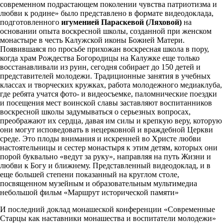
современном подрастающем поколении чувства патриотизма и
любви к родине» было представлено в формате видеодоклада,
подготовленного
игуменией Параскевой (Ляховой)
на
основании опыта воскресной школы, созданной при женском
монастыре в честь Калужской иконы Божией Матери.
Появившаяся по просьбе прихожан воскресная школа в пору,
когда храм Рождества Богородицы на Калужке еще только
восстанавливали из руин, сегодня собирает до 150 детей и
представителей молодежи. Традиционные занятия в учебных
классах и творческих кружках, работа молодежного медиаклуба,
где ребята учатся фото- и видеосъемке, паломнические поездки
и посещения мест воинской славы заставляют воспитанников
воскресной школы задумываться о серьезных вопросах,
преображают их сердца, давая им силы и крепкую веру, которую
они могут исповедовать в нецерковной и враждебной Церкви
среде. Это плоды внимания и искренней во Христе любви
настоятельницы и сестер монастыря к этим детям, которых они
порой буквально «ведут за руку», направляя на путь Жизни и
любви к Богу и ближнему. Представленный видеодоклад, и в
еще большей степени показанный на круглом столе,
посвященном музейным и образовательным мультимедиа
небольшой фильм «Маршрут исторической памяти»
И последний доклад монашеской конференции «Современные
Старцы как наставники монашества и воспитатели молодежи»