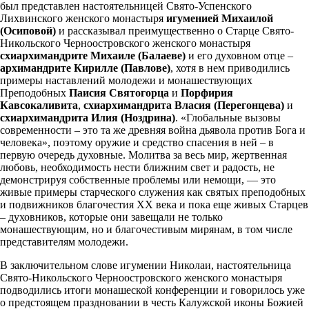
был представлен настоятельницей Свято-Успенского
Лихвинского женского монастыря
игуменией Михаилой
(Осиповой)
и рассказывал преимущественно о Старце Свято-
Никольского Черноостровского женского монастыря
схиархимандрите Михаиле (Балаеве)
и его духовном отце –
архимандрите Кирилле (Павлове)
, хотя в нем приводились
примеры наставлений молодежи и монашествующих
Преподобных
Паисия Святогорца
и
Порфирия
Кавсокаливита
,
схиархимандрита Власия (Перегонцева)
и
схиархимандрита Илия (Ноздрина)
. «Глобальные вызовы
современности – это та же древняя война дьявола против Бога и
человека», поэтому оружие и средство спасения в ней – в
первую очередь духовные. Молитва за весь мир, жертвенная
любовь, необходимость нести ближним свет и радость, не
демонстрируя собственные проблемы или немощи, — это
живые примеры старческого служения как святых преподобных
и подвижников благочестия ΧΧ века и пока еще живых Старцев
– духовников, которые они завещали не только
монашествующим, но и благочестивым мирянам, в том числе
представителям молодежи.
В заключительном слове игумении Николаи, настоятельница
Свято-Никольского Черноостровского женского монастыря
подводились итоги монашеской конференции и говорилось уже
о предстоящем праздновании в честь Калужской иконы Божией