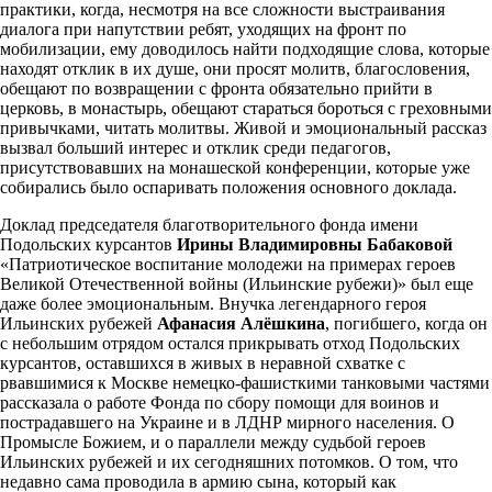
практики, когда, несмотря на все сложности выстраивания
диалога при напутствии ребят, уходящих на фронт по
мобилизации, ему доводилось найти подходящие слова, которые
находят отклик в их душе, они просят молитв, благословения,
обещают по возвращении с фронта обязательно прийти в
церковь, в монастырь, обещают стараться бороться с греховными
привычками, читать молитвы. Живой и эмоциональный рассказ
вызвал больший интерес и отклик среди педагогов,
присутствовавших на монашеской конференции, которые уже
собирались было оспаривать положения основного доклада.
Доклад председателя благотворительного фонда имени
Подольских курсантов
Ирины Владимировны Бабаковой
«Патриотическое воспитание молодежи на примерах героев
Великой Отечественной войны (Ильинские рубежи)» был еще
даже более эмоциональным. Внучка легендарного героя
Ильинских рубежей
Афанасия Алёшкина
, погибшего, когда он
с небольшим отрядом остался прикрывать отход Подольских
курсантов, оставшихся в живых в неравной схватке с
рвавшимися к Москве немецко-фашисткими танковыми частями
рассказала о работе Фонда по сбору помощи для воинов и
пострадавшего на Украине и в ЛДНР мирного населения. О
Промысле Божием, и о параллели между судьбой героев
Ильинских рубежей и их сегодняшних потомков. О том, что
недавно сама проводила в армию сына, который как