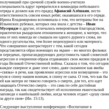
получивший при срочной службе военно-учетную
специальность вдруг превратился в командира небольшого
отряда и должен как его прадед
Афанасий Алёшкин
, нести
ответственность совсем юных ребят, оказавшихся в его отряде.
Ирина Владимировна вспоминала о том, что ветераны бое на
Ильинских рубежах, которых она знала с детства –
Иван
Мусеридзе
и другие, отличались невероятным благородством,
практически рыцарским отношением к женщине, к матери, что
она от них никогда не слышала ни одного дурного слова, ни
одного ругательства, тем более нецензурного или матерного.
Что совершенно контрастирует с тем, какой сегодня
представляется образ воюющих на экране – во многих фильмах
и передачах, пропагандирующих допустимость такой словесной
агрессии и очернения образа отдававших свои жизни прадедов в
годы Великой Отечественной войны. Сказала о том, что сегодня
каждое скверное и даже злое слово, даже сказанное как якобы
«связка» в речи, как проявление агрессии или возмущения – это
пуля в спину нашим воинам, в спину ее сына. О том, что как бы
ей как матери не тяжело говорить о смерти, для тех, кто идет
защищать Отечество смерть – это сама по себе достойная
награда, так как свидетельствует об исполнении евангельской
заповеди о наибольшей любви, когда человек отдает «душу свою
за други своя» (Ин. 15:13).
Следующее выступление конференции «Воспитание в