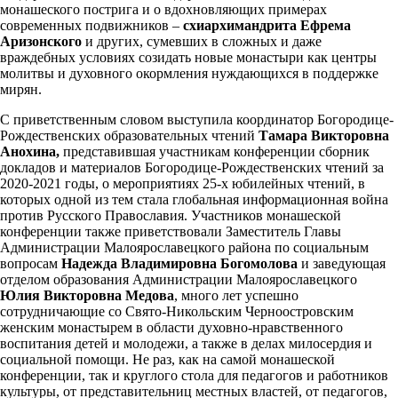
монашеского пострига и о вдохновляющих примерах
современных подвижников –
схиархимандрита Ефрема
Аризонского
и других, сумевших в сложных и даже
враждебных условиях созидать новые монастыри как центры
молитвы и духовного окормления нуждающихся в поддержке
мирян.
С приветственным словом выступила координатор Богородице-
Рождественских образовательных чтений
Тамара Викторовна
Анохина,
представившая участникам конференции сборник
докладов и материалов Богородице-Рождественских чтений за
2020-2021 годы, о мероприятиях 25-х юбилейных чтений, в
которых одной из тем стала глобальная информационная война
против Русского Православия. Участников монашеской
конференции также приветствовали Заместитель Главы
Администрации Малоярославецкого района по социальным
вопросам
Надежда Владимировна Богомолова
и заведующая
отделом образования Администрации Малоярославецкого
Юлия Викторовна Медова
, много лет успешно
сотрудничающие со Свято-Никольским Черноостровским
женским монастырем в области духовно-нравственного
воспитания детей и молодежи, а также в делах милосердия и
социальной помощи. Не раз, как на самой монашеской
конференции, так и круглого стола для педагогов и работников
культуры, от представительниц местных властей, от педагогов,