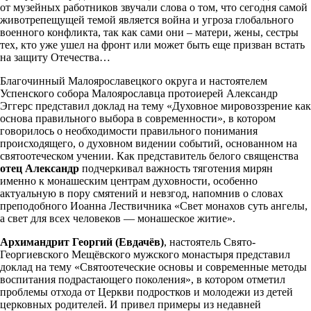
от музейных работников звучали слова о том, что сегодня самой
животрепещущей темой является война и угроза глобального
военного конфликта, так как сами они – матери, жены, сестры
тех, кто уже ушел на фронт или может быть еще призван встать
на защиту Отечества…
Благочинный Малоярославецкого округа и настоятелем
Успенского собора Малоярославца протоиерей Александр
Эггерс представил доклад на тему «Духовное мировоззрение как
основа правильного выбора в современности», в котором
говорилось о необходимости правильного понимания
происходящего, о духовном видении событий, основанном на
святоотеческом учении. Как представитель белого священства
отец Александр
подчеркивал важность тяготения мирян
именно к монашеским центрам духовности, особенно
актуальную в пору смятений и невзгод, напомнив о словах
преподобного Иоанна Лествичника «Свет монахов суть ангелы,
а свет для всех человеков — монашеское житие».
Архимандрит Георгий (Евдачёв)
, настоятель Свято-
Георгиевского Мещёвского мужского монастыря представил
доклад на тему «Святоотеческие основы и современные методы
воспитания подрастающего поколения», в котором отметил
проблемы отхода от Церкви подростков и молодежи из детей
церковных родителей. И привел примеры из недавней