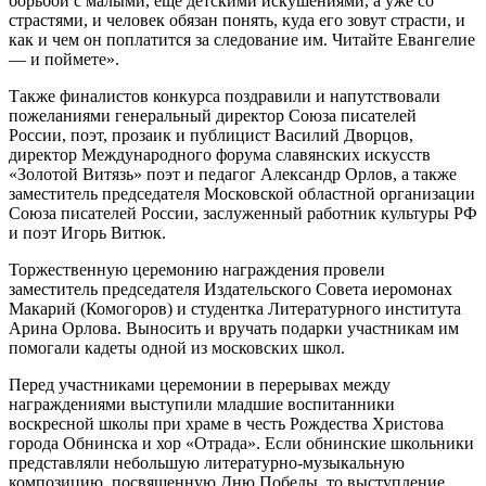
борьбой с малыми, еще детскими искушениями, а уже со
страстями, и человек обязан понять, куда его зовут страсти, и
как и чем он поплатится за следование им. Читайте Евангелие
— и поймете».
Также финалистов конкурса поздравили и напутствовали
пожеланиями генеральный директор Союза писателей
России, поэт, прозаик и публицист Василий Дворцов,
директор Международного форума славянских искусств
«Золотой Витязь» поэт и педагог Александр Орлов, а также
заместитель председателя Московской областной организации
Союза писателей России, заслуженный работник культуры РФ
и поэт Игорь Витюк.
Торжественную церемонию награждения провели
заместитель председателя Издательского Совета иеромонах
Макарий (Комогоров) и студентка Литературного института
Арина Орлова. Выносить и вручать подарки участникам им
помогали кадеты одной из московских школ.
Перед участниками церемонии в перерывах между
награждениями выступили младшие воспитанники
воскресной школы при храме в честь Рождества Христова
города Обнинска и хор «Отрада». Если обнинские школьники
представляли небольшую литературно-музыкальную
композицию, посвященную Дню Победы, то выступление