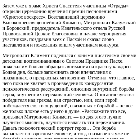
Затем уже в храме Христа Спасителя участницы «Отрады»
открыли церемонию вручения премий песнопениями
«Христос воскресе». Возглавивший церемонию
Высокопреосвященнейший Климент, Митрополит Калужский
и Боровский, председатель Издательского отдела Русской
Православной Церкви благословил в начале мероприятия
участников, поздравил всех с Пасхой и сказал слово
наставления и пожелания юным участникам конкурса.
Митрополит Климент поделился с юными писателями своими
детскими воспоминаниями о Светлом Празднике Пасхе,
пожелал им больше обращать внимания на красоту каждого
Божия дня, больше запоминать свои впечатления о
праздниках, о прекрасных мгновениях. Отметил, что главное,
чего пока не хватает в произведениях конкурсантов –
психологических рассуждений, описания внутренней борьбы
героя, внутренних переживаний человека. Описания чувства
победителя над грехом, над страстью, или, если герой
побеждается ею, то ощущений, связанных с борьбой – не все
же только плохое есть у него в душе. «Расскажите это все, —
призывал Митрополит Климент, — но для этого нужно
научиться мыслить, научиться излагать эти переживания.
Давать психологический портрет героя… Эта борьба
вырастает во взрослом человеке, и тогда называется уже не