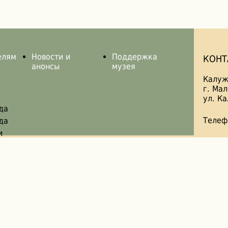
елям
Новости и
Поддержка
КОНТ
анонсы
музея
Калуж
г. Ма
ул. Ка
да
Телеф
да
и