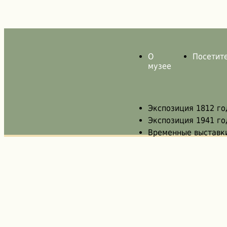
О
Посетит
музее
Экспозиция 1812 го
Экспозиция 1941 го
Временные выставк