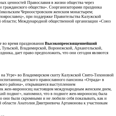
нных ценностей Православия в жизни общества через
и гражданского общества». Соорганизаторами праздника
-Никольским Черноостровским женским монастырем;
оярославец», при поддержке Правительства Калужской
ой области; Международной общественной организации «Союз
е во время празднования
Высокопреосвященнейший
, Тульской, Владимирской, Воронежской, Архангельской,
здника, дает право предположить, что они сегодня являются
е на Угре» во Владимирском скиту Калужской Свято-Тихоновой
воспитанниц детского православного пансиона «Отрада» в
цкого района», открывшееся выступлением
дник жен-мироносиц настоящим международным женским днем,
ихий подвиг», напомнил, что в подвиге жен-мироносиц была
что они были скромными и не любили себя показывать, как и
ой области Анатолия Дмитриевича Артамонова к участникам