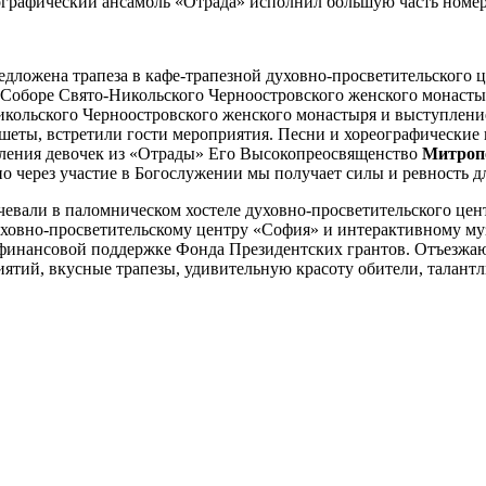
еографический ансамбль «Отрада» исполнил большую часть номер
ложена трапеза в кафе-трапезной духовно-просветительского ц
 Соборе Свято-Никольского Черноостровского женского монаст
кольского Черноостровского женского монастыря и выступление
аншеты, встретили гости мероприятия. Песни и хореографически
упления девочек из «Отрады» Его Высокопреосвященство
Митроп
 через участие в Богослужении мы получает силы и ревность д
очевали в паломническом хостеле духовно-просветительского це
уховно-просветительскому центру «София» и интерактивному м
финансовой поддержке Фонда Президентских грантов. Отъезжаю
иятий, вкусные трапезы, удивительную красоту обители, талан