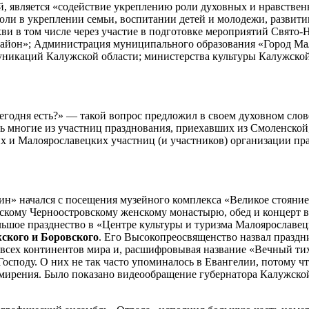
й, является «содействие укреплению роли духовных и нравстве
ли в укреплении семьи, воспитании детей и молодежи, развити
и в том числе через участие в подготовке мероприятий Свято
йон»; Администрация муниципального образования «Город Мал
муникаций Калужской области; министерства культуры Калужск
годня есть?» — такой вопрос предложил в своем духовном слов
ть многие из участниц празднования, приехавших из Смоленской
х и Малоярославецких участниц (и участников) организации пра
н» начался с посещения музейного комплекса «Великое стояни
ьскому Черноостровскому женскому монастырю, обед и концерт 
льшое празднество в «Центре культуры и туризма Малоярославе
кого и Боровского
. Его Высокопреосвященство назвал праз
х всех континентов мира и, расшифровывая название «Вечный т
 Господу. О них не так часто упоминалось в Евангелии, потому 
смирения. Было показано видеообращение губернатора Калужск