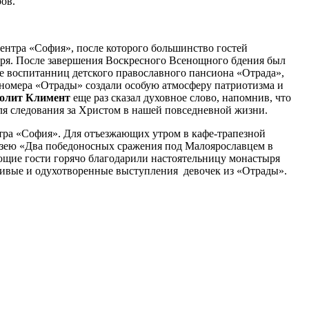
ов.
ентра «София», после которого большинство гостей
ыря. После завершения Воскресного Всенощного бдения был
 воспитанниц детского православного пансиона «Отрада»,
е номера «Отрады» создали особую атмосферу патриотизма и
олит Климент
еще раз сказал духовное слово, напомнив, что
ля следования за Христом в нашей повседневной жизни.
нтра «София». Для отъезжающих утром в кафе-трапезной
узею «Два победоносных сражения под Малоярославцем в
щие гости горячо благодарили настоятельницу монастыря
тливые и одухотворенные выступления девочек из «Отрады».