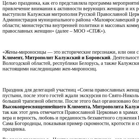
Целью праздника, как его представляла программа мероприяти
привлечение внимания к активности верующих женщин и их ро
выступили Калужская митрополия Русской Православной Церкв
Администрация муниципального района «Малоярославецкий ра
области; министерства внутренней политики и массовых ком
православных женщин» (далее – МОО «СПЖ»).
«Жены-мироносицы — это исторические персонажи, или они се
Климент, Митрополит Калужский и Боровский
. Деятельнос
Вологодской областей, республики Белорусь, а также Калужски
настоящими наследницами жен-мироносиц.
Праздник для делегаций участниц «Союза православных женщи
пустыни, после этого гостей ждали экскурсия по Свято-Никол
большой трапезной обители. После этого был организовано бо
Высокопреосвященнейшего Климента, Митрополита Калужс
так как этот день отмечается Православной Церковью в храма
вера и верность, любовь и преданность беззаветного служения
Сама Богородицы, показывая пример скромности, кротости и 
праздника.