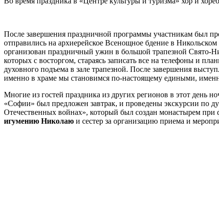
Во время праздника в «Центре культуры и туризма» хор и хор
После завершения праздничной программы участникам был пред
отправились на архиерейское Всенощное бдение в Никольском
организован праздничный ужин в большой трапезной Свято-Ни
которых с восторгом, стараясь записать все на телефоны и пл
духовного подъема в зале трапезной. После завершения выст
именно в храме мы становимся по-настоящему едиными, именно
Многие из гостей праздника из других регионов в этот день н
«Софии» был предложен завтрак, и проведены экскурсии по д
Отечественных войнах», который был создан монастырем при 
игумению Николаю
и сестер за организацию приема и меропр