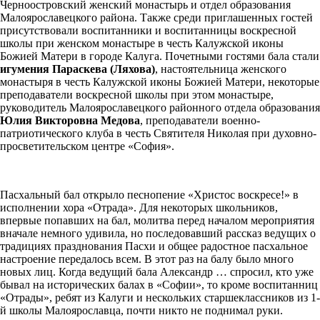
Черноостровский женский монастырь и отдел образования
Малоярославецкого района. Также среди приглашенных гостей
присутствовали воспитанники и воспитанницы воскресной
школы при женском монастыре в честь Калужской иконы
Божией Матери в городе Калуга. Почетными гостями бала стали
игумения Параскева (Ляхова)
, настоятельница женского
монастыря в честь Калужской иконы Божией Матери, некоторые
преподаватели воскресной школы при этом монастыре,
руководитель Малоярославецкого районного отдела образования
Юлия Викторовна Медова
, преподаватели военно-
патриотического клуба в честь Святителя Николая при духовно-
просветительском центре «София».
Пасхальный бал открыло песнопение «Христос воскресе!» в
исполнении хора «Отрада». Для некоторых школьников,
впервые попавших на бал, молитва перед началом мероприятия
вначале немного удивила, но последовавший рассказ ведущих о
традициях празднования Пасхи и общее радостное пасхальное
настроение передалось всем. В этот раз на балу было много
новых лиц. Когда ведущий бала Александр … спросил, кто уже
бывал на исторических балах в «Софии», то кроме воспитанниц
«Отрады», ребят из Калуги и нескольких старшеклассников из 1-
й школы Малоярославца, почти никто не поднимал руки.