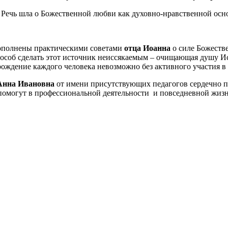
 Речь шла о Божественной любви как духовно-нравственной о
полнены практическими советами
отца Иоанна
о силе Божеств
пособ сделать этот источник неиссякаемым – очищающая душу 
зрождение каждого человека невозможно без активного участия в
Анна Ивановна
от имени присутствующих педагогов сердечно п
омогут в профессиональной деятельности и повседневной жизн