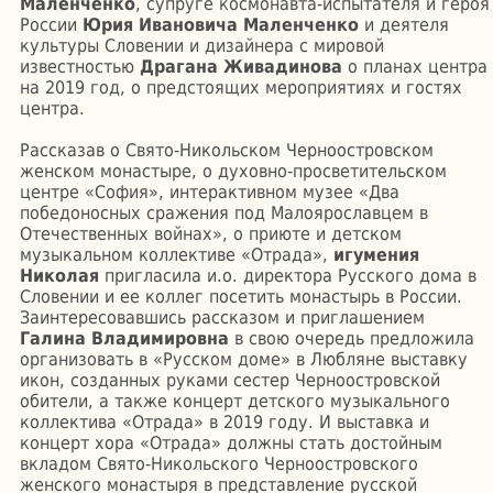
Маленченко
, супруге космонавта-испытателя и героя
России
Юрия Ивановича Маленченко
и деятеля
культуры Словении и дизайнера с мировой
известностью
Драгана Живадинова
о планах центра
на 2019 год, о предстоящих мероприятиях и гостях
центра.
Рассказав о Свято-Никольском Черноостровском
женском монастыре, о духовно-просветительском
центре «София», интерактивном музее «Два
победоносных сражения под Малоярославцем в
Отечественных войнах», о приюте и детском
музыкальном коллективе «Отрада»,
игумения
Николая
пригласила и.о. директора Русского дома в
Словении и ее коллег посетить монастырь в России.
Заинтересовавшись рассказом и приглашением
Галина Владимировна
в свою очередь предложила
организовать в «Русском доме» в Любляне выставку
икон, созданных руками сестер Черноостровской
обители, а также концерт детского музыкального
коллектива «Отрада» в 2019 году. И выставка и
концерт хора «Отрада» должны стать достойным
вкладом Свято-Никольского Черноостровского
женского монастыря в представление русской