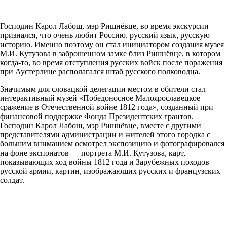
Господин Карол Лабош, мэр Ришнёвце, во время экскурсии
признался, что очень любит Россию, русский язык, русскую
историю. Именно поэтому он стал инициатором создания музея
М.И. Кутузова в заброшенном замке близ Ришнёвце, в котором
когда-то, во время отступления русских войск после поражения
при Аустерлице располагался штаб русского полководца.
Значимым для словацкой делегации местом в обители стал
интерактивный музей «Победоносное Малоярославецкое
сражение в Отечественной войне 1812 года», созданный при
финансовой поддержке Фонда Президентских грантов.
Господин Карол Лабош, мэр Ришнёвце, вместе с другими
представителями администрации и жителей этого городка с
большим вниманием осмотрел экспозицию и фотографировался
на фоне экспонатов — портрета М.И. Кутузова, карт,
показывающих ход войны 1812 года и Зарубежных походов
русской армии, картин, изображающих русских и французских
солдат.