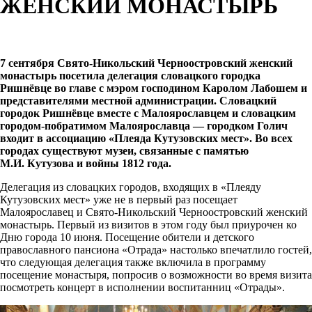
ЖЕНСКИЙ МОНАСТЫРЬ
7 сентября Свято-Никольский Черноостровский женский
монастырь посетила делегация словацкого городка
Ришнёвце во главе с мэром господином Каролом Лабошем и
представителями местной администрации. Словацкий
городок Ришнёвце вместе с Малоярославцем и словацким
городом-побратимом Малоярославца — городком Голич
входит в ассоциацию «Плеяда Кутузовских мест». Во всех
городах существуют музеи, связанные с памятью
М.И. Кутузова и войны 1812 года.
Делегация из словацких городов, входящих в «Плеяду
Кутузовских мест» уже не в первый раз посещает
Малоярославец и Свято-Никольский Черноостровский женский
монастырь. Первый из визитов в этом году был приурочен ко
Дню города 10 июня. Посещение обители и детского
православного пансиона «Отрада» настолько впечатлило гостей,
что следующая делегация также включила в программу
посещение монастыря, попросив о возможности во время визита
посмотреть концерт в исполнении воспитанниц «Отрады».